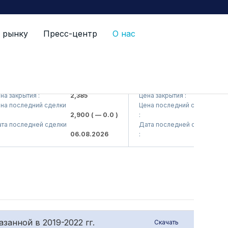
 рынку
Пресс-центр
О нас
S (<Kvarts> AJ)
QZSM (<Qizilqumsement> 
 закрытия :
2,385
Цена закрытия :
1,208
 последний сделки
Цена последний сделки
2,900
( — 0.0 )
:
1,20
 последней сделки
Дата последней сделки
06.08.2026
:
06.0
анной в 2019-2022 гг.
Скачать