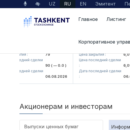
UZ
RU
EN
Эмитент
Пе
Главное
Листинг
Корпоративное упра
MKB (<Hamkorbank> ATB)
UZMK (<O'zmetkombinat> 
ена закрытия :
79
Цена закрытия :
6,09
ена последний сделки
Цена последний сделки
90
( — 0.0 )
:
6,09
ата последней сделки
Дата последней сделки
06.08.2026
:
06.0
Акционерам и инвесторам
Выпуски ценных бумаг
Информа