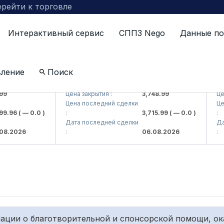
рейти к торговле
Интерактивный сервис
СППЗ Nego
Данные по
вление
Поиск
AJ)
UZMKP (<O'zmetkombinat> AJ)
KVT
9
Цена закрытия :
3,748.99
Цена
Цена последний сделки
Цена
9.96
( — 0.0 )
:
3,715.99
( — 0.0 )
:
Дата последней сделки
Дата
8.2026
:
06.08.2026
:
ции о благотворительной и спонсорской помощи, оказ