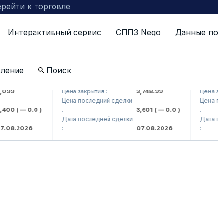
рейти к торговле
Интерактивный сервис
СППЗ Nego
Данные по
вление
Поиск
> AJ)
UZMKP (<O'zmetkombinat> AJ)
KVTS (
099
Цена закрытия :
3,748.99
Цена зак
Цена последний сделки
Цена по
400
( — 0.0 )
:
3,601
( — 0.0 )
:
Дата последней сделки
Дата по
.08.2026
:
07.08.2026
: