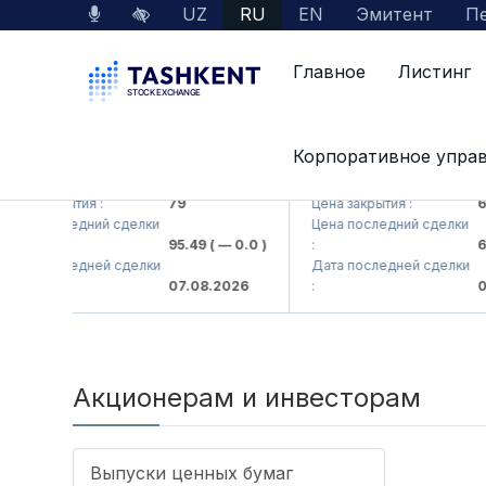
UZ
RU
EN
Эмитент
Пе
Главное
Листинг
Корпоративное упра
MKB (<Hamkorbank> ATB)
UZMK (<O'zmetkombinat
ена закрытия :
79
Цена закрытия :
6,
ена последний сделки
Цена последний сделки
95.49
( — 0.0 )
:
6,
ата последней сделки
Дата последней сделки
07.08.2026
:
07
Акционерам и инвесторам
Выпуски ценных бумаг