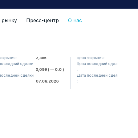
 рынку
Пресс-центр
О нас
<Kvarts> AJ)
QZSM (<Qizilqumsement> AJ)
рытия :
2,385
Цена закрытия :
1,208
следний сделки
Цена последний сделки
3,099
( — 0.0 )
:
1,220
( —
следней сделки
Дата последней сделки
07.08.2026
:
07.08.20