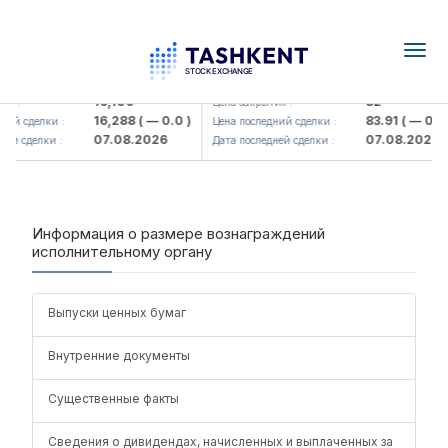
Togg
navig
Olmaliq KMK> AJ)
KFSK (<Kafolat sug'urta kompaniy
16,100
82
я :
Цена закрытия :
16,288
( — 0.0 )
83.91
( — 0.0 
ий сделки :
Цена последний сделки :
07.08.2026
07.08.2026
ей сделки :
Дата последней сделки :
Информация о размере вознаграждений
исполнительному органу
Выпуски ценных бумаг
Внутренние документы
Существенные факты
Сведения о дивидендах, начисленных и выплаченных за