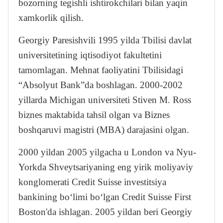
bozorning tegishli ishtirokchilari bilan yaqin
xamkorlik qilish.
Georgiy Paresishvili 1995 yilda Tbilisi davlat
universitetining iqtisodiyot fakultetini
tamomlagan. Mehnat faoliyatini Tbilisidagi
“Absolyut Bank”da boshlagan. 2000-2002
yillarda Michigan universiteti Stiven M. Ross
biznes maktabida tahsil olgan va Biznes
boshqaruvi magistri (MBA) darajasini olgan.
2000 yildan 2005 yilgacha u London va Nyu-
Yorkda Shveytsariyaning eng yirik moliyaviy
konglomerati Credit Suisse investitsiya
bankining bo‘limi bo‘lgan Credit Suisse First
Boston'da ishlagan. 2005 yildan beri Georgiy