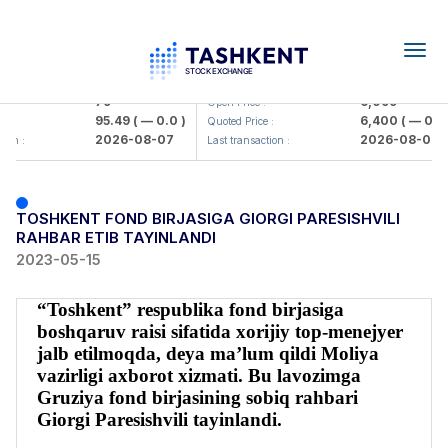
Togg
navig
Hamkorbank> ATB)
UZMK (<O'zmetkombinat> AJ)
79
6,099
Open Price :
95.49
( — 0.0 )
6,400
( — 0.0 )
:
Quoted Price :
2026-08-07
2026-08-07
on :
Last transaction :
TOSHKENT FOND BIRJASIGA GIORGI PARESISHVILI
RAHBAR ETIB TAYINLANDI
2023-05-15
“Toshkent” respublika fond birjasiga
boshqaruv raisi sifatida xorijiy top-menejyer
jalb etilmoqda, deya ma’lum qildi Moliya
vazirligi axborot xizmati. Bu lavozimga
Gruziya fond birjasining sobiq rahbari
Giorgi Paresishvili tayinlandi.