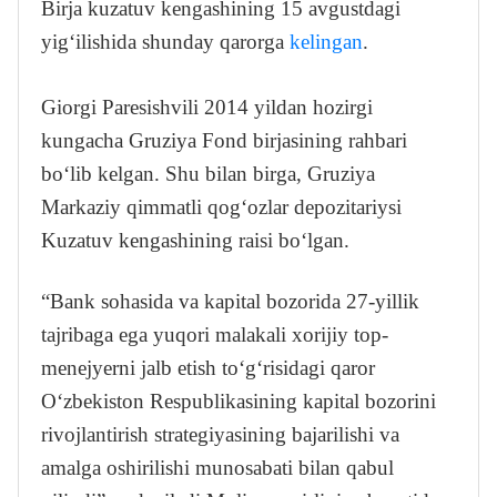
Birja kuzatuv kengashining 15 avgustdagi
yig‘ilishida shunday qarorga
kelingan
.
Giorgi Paresishvili 2014 yildan hozirgi
kungacha Gruziya Fond birjasining rahbari
bo‘lib kelgan. Shu bilan birga, Gruziya
Markaziy qimmatli qog‘ozlar depozitariysi
Kuzatuv kengashining raisi bo‘lgan.
“Bank sohasida va kapital bozorida 27-yillik
tajribaga ega yuqori malakali xorijiy top-
menejyerni jalb etish to‘g‘risidagi qaror
O‘zbekiston Respublikasining kapital bozorini
rivojlantirish strategiyasining bajarilishi va
amalga oshirilishi munosabati bilan qabul