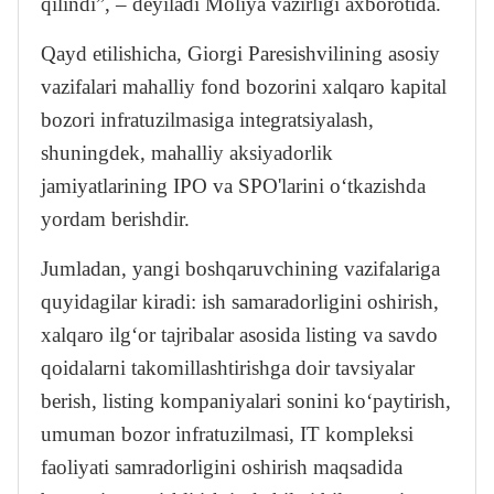
qilindi”, – deyiladi Moliya vazirligi axborotida.
Qayd etilishicha, Giorgi Paresishvilining asosiy
vazifalari mahalliy fond bozorini xalqaro kapital
bozori infratuzilmasiga integratsiyalash,
shuningdek, mahalliy aksiyadorlik
jamiyatlarining IPO va SPO'larini o‘tkazishda
yordam berishdir.
Jumladan, yangi boshqaruvchining vazifalariga
quyidagilar kiradi: ish samaradorligini oshirish,
xalqaro ilg‘or tajribalar asosida listing va savdo
qoidalarni takomillashtirishga doir tavsiyalar
berish, listing kompaniyalari sonini ko‘paytirish,
umuman bozor infratuzilmasi, IT kompleksi
faoliyati samradorligini oshirish maqsadida