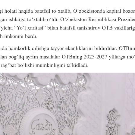
 holati haqida batafsil to‘xtalib, O‘zbekistonda kapital bozori
ilgan ishlarga to‘xtalib o‘tdi. O‘zbekiston Respublikasi Prezi
o‘yicha “Yo‘l xaritasi” bilan batafsil tanishtiruv OTB vakillari
sh imkonini berdi.
da hamkorlik qilishga tayyor ekanliklarini bildirdilar. OTBni
bilan bog‘liq ayrim masalalar OTBning 2025-2027 yillarga mo‘l
rag‘bat bo‘lishi mumkinligini ta’kidladi.