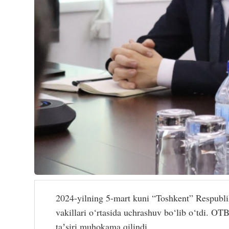
2024-yilning 5-mart kuni “Toshkent” Respubli
vakillari o‘rtasida uchrashuv bo‘lib o‘tdi. OT
taʼsiri muhokama qilindi.