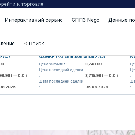
рейти к торговле
Интерактивный сервис
СППЗ Nego
Данные по
 RELIZ
вление
Поиск
UZMKP (<O'zmetkombinat> AJ)
KVTS (<Kvarts
Цена закрытия :
3,748.99
Цена закрытия :
Цена последний сделки
Цена последний 
:
3,715.99
( — 0.0 )
:
Дата последней сделки
Дата последней 
:
06.08.2026
: