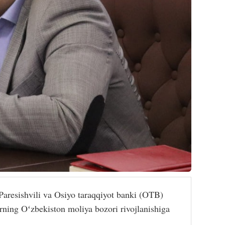
aresishvili va Osiyo taraqqiyot banki (OTB)
arning Oʻzbekiston moliya bozori rivojlanishiga