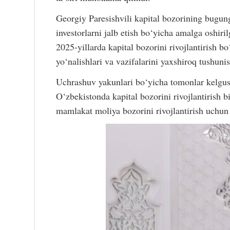
Georgiy Paresishvili kapital bozorining bugungi
investorlarni jalb etish bo‘yicha amalga oshir
2025-yillarda kapital bozorini rivojlantirish b
yo‘nalishlari va vazifalarini yaxshiroq tushuni
Uchrashuv yakunlari bo‘yicha tomonlar kelgusi
O‘zbekistonda kapital bozorini rivojlantirish 
mamlakat moliya bozorini rivojlantirish uchun 