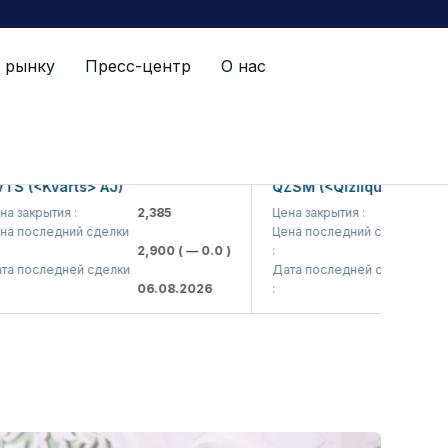
 рынку
Пресс-центр
О нас
> AJ)
QZSM (<Qizilqumsement> AJ)
2,385
Цена закрытия :
1,208
сделки
Цена последний сделки
2,900
( — 0.0 )
:
1,200
( — 0.0 )
сделки
Дата последней сделки
06.08.2026
:
06.08.2026