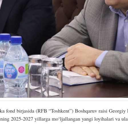
ka fond birjasida (RFB “Toshkent”) Boshqaruv raisi Georgiy P
Bning 2025-2027 yillarga moʻljallangan yangi loyihalari va ul