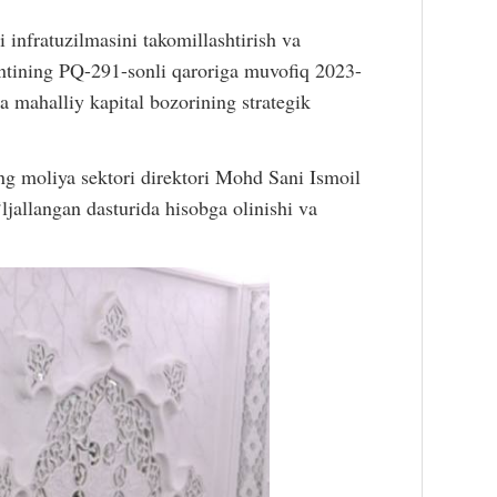
 infratuzilmasini takomillashtirish va
dentining PQ-291-sonli qaroriga muvofiq 2023-
ga mahalliy kapital bozorining strategik
ng moliya sektori direktori Mohd Sani Ismoil
jallangan dasturida hisobga olinishi va