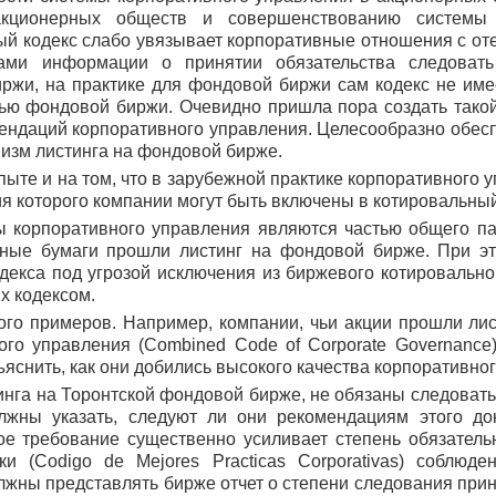
кционерных обществ и совершенствованию системы 
ый кодекс слабо увязывает корпоративные отношения с о
вами информации о принятии обязательства следоват
ржи, на практике для фондовой биржи сам кодекс не имеет
ью фондовой биржи. Очевидно пришла пора создать тако
ндаций корпоративного управления. Целесообразно обесп
низм листинга на фондовой бирже.
е и на том, что в зарубежной практике корпоративного 
я которого компании могут быть включены в котировальны
 корпоративного управления являются частью общего пак
нные бумаги прошли листинг на фондовой бирже. При эт
декса под угрозой исключения из биржевого котировальног
х кодексом.
о примеров. Например, компании, чьи акции прошли лис
го управления (Combined Code of Corporate Governance
яснить, как они добились высокого качества корпоративно
га на Торонтской фондовой бирже, не обязаны следовать 
должны указать, следуют ли они рекомендациям этого до
ое требование существенно усиливает степень обязательн
и (Codigo de Mejores Practicas Corporativas) соблюде
жны представлять бирже отчет о степени следования прин