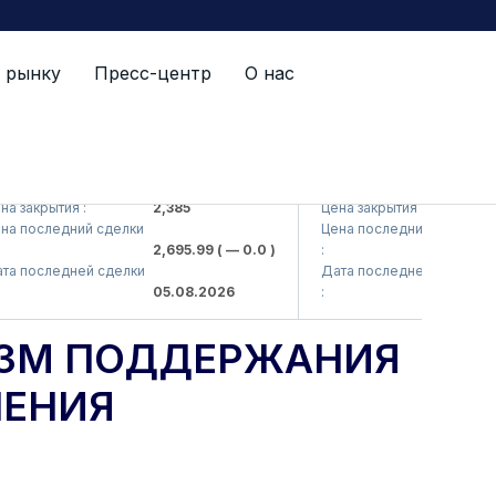
 рынку
Пресс-центр
О нас
(<Kvarts> AJ)
QZSM (<Qizilqumsement>
акрытия :
2,385
Цена закрытия :
1,20
последний сделки
Цена последний сделки
2,695.99
( — 0.0 )
:
1,21
последней сделки
Дата последней сделки
05.08.2026
:
05.
ИЗМ ПОДДЕРЖАНИЯ
ЛЕНИЯ