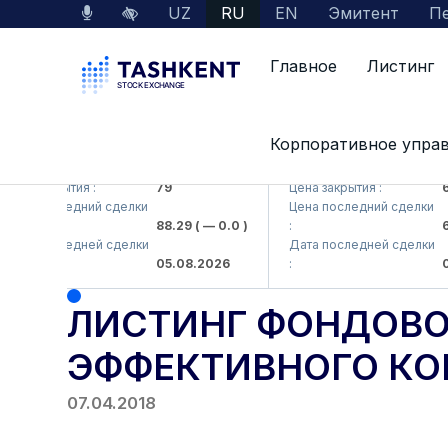
UZ
RU
EN
Эмитент
Пе
Главное
Листинг
Корпоративное упра
KB (<Hamkorbank> ATB)
UZMK (<O'zmetkombinat>
а закрытия :
79
Цена закрытия :
6,09
а последний сделки
Цена последний сделки
88.29
( — 0.0 )
:
6,09
а последней сделки
Дата последней сделки
05.08.2026
:
05.0
ЛИСТИНГ ФОНДОВО
ЭФФЕКТИВНОГО КО
07.04.2018