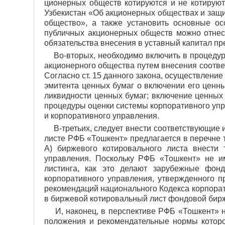
ционерных обществ котируются и не котируют
Узбекистан «Об акционерных обществах и защи
общество», а также установить основные о
публичных акционерных обществ можно отнест
обязательства внесения в уставный капитал пр
Во-вторых, необходимо включить в процедуру
акционерного общества путем внесения соотве
Согласно ст. 15 данного закона, осуществление
эмитента ценных бумаг о включении его ценны
ликвидности ценных бумаг; включение ценных
процедуры оценки системы корпоративного упр
и корпоративного управления.
В-третьих, следует внести соответст­вующие 
листе РФБ «Тошкент» предлагается в перечне т
А) биржевого котировального листа внести
управления. Поскольку РФБ «Тошкент» не им
листинга, как это делают зарубежные фон
корпоративного управления, утвержденного п
рекомендаций национального Кодекса корпора
в биржевой котировальный лист фондовой бир
И, наконец, в перспективе РФБ «Тошкент» не
положения и рекомендательные нормы которог