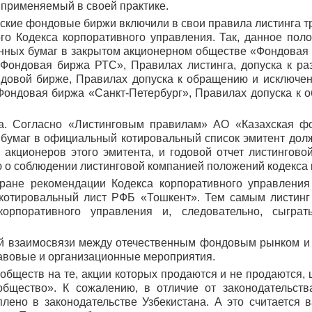
 применяемый в своей практике.
ские фондовые биржи включили в свои правила листинга т
го Кодекса корпоративного управления. Так, данное по
енных бумаг в закрытом акционерном обществе «Фондова
«Фондовая биржа РТС», Правилах листинга, допуска к 
довой бирже, Правилах допуска к обращению и исключе
Фондовая биржа «Санкт-Петербург», Правилах допуска к
 Согласно «Листинговым правилам» АО «Казахская фон
бумаг в официальный котировальный список эмитент долж
акцио­неров этого эмитента, и годовой отчет листинго
 о соблюдении листинговой компанией положений кодекса 
не рекомендации Кодекса корпоративного управления
котировальный лист РФБ «Тошкент». Тем самым листинг
корпоративного управления и, следовательно, сыгра
 взаимосвязи между отечественным фондовым рынком и с
авовые и организационные мероприятия.
бществ на те, акции которых продаются и не продаются, 
общество». К сожалению, в отличие от законодательств
лено в законодательстве Узбекистана. А это считается в