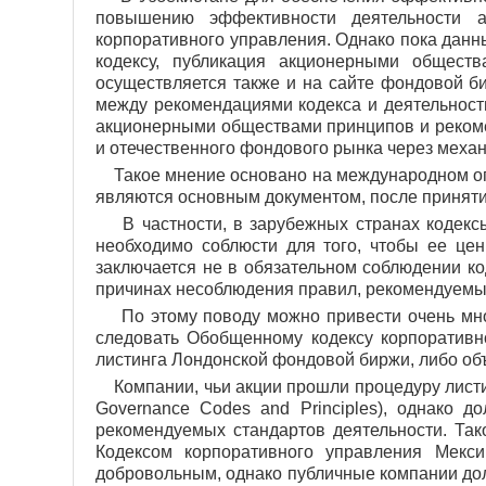
повышению эффективности деятельности а
корпоративного управления. Однако пока данн
кодексу, публикация акционерными общест
осуществляется также и на сайте фондовой би
между рекомендациями кодекса и деятельност
акционерными обществами принципов и рекоме
и отечественного фондового рынка через меха
Такое мнение основано на международном опыт
являются основным документом, после приняти
В частности, в зарубежных странах кодексы
необходимо соблюсти для того, чтобы ее це
заключается не в обязательном соблюдении ко
причинах несоблюдения правил, рекомендуемы
По этому поводу можно привести очень мног
следовать Обобщенному кодексу корпоративно
листинга Лондонской фондовой биржи, либо объ
Компании, чьи акции прошли процедуру листин
Governance Codes and Principles), однако 
рекомендуемых стандартов деятельности. Так
Кодексом корпоративного управления Мексик
добровольным, однако публичные компании дол