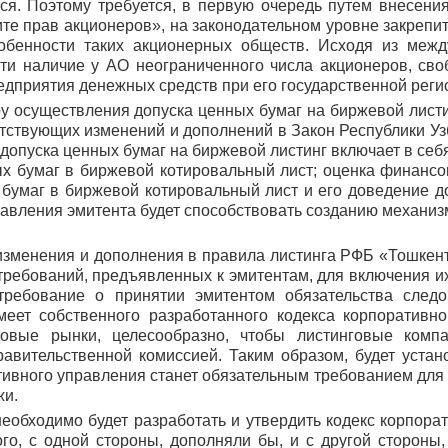
ся. Поэтому требуется, в первую очередь путем внесени
те прав акционеров», на законодательном уровне закрепит
собенности таких акционерных обществ. Исходя из межд
и наличие у АО неограниченного числа акционеров, сво
едприятия денежных средств при его государственной реги
 осуществления допуска ценных бумаг на биржевой листи
тствующих изменений и дополнений в Закон Республики Уз
 допуска ценных бумаг на биржевой листинг включает в себ
х бумаг в биржевой котировальный лист; оценка финансо
 бумаг в биржевой котировальный лист и его доведение д
авления эмитента будет способствовать созданию механи
изменения и дополнения в правила листинга РФБ «Тошкент
ребований, предъявленных к эмитентам, для включения их 
 требование о принятии эмитентом обязательства следо
еет собственного разработанного кодекса корпоративн
довые рынки, целесообразно, чтобы листинговые комп
равительственной комиссией. Таким образом, будет устан
тивного управления станет обязательным требованием для
жи.
обходимо будет разработать и утвердить кодекс корпорат
о, с одной стороны, дополняли бы, и с другой стороны