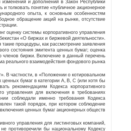
я изменений и дополнений в Закон Республики
ь и толковать понятие «публичное акционерное
ународного опыта, к основным особенностям
бодное обращение акций на рынке, отсутствие
страции.
нг оценку системы корпоративного управления
бекистан «О биржах и биржевой деятельности».
я такие процедуры, как рассмотрение заявления
вого состояния эмитента ценных бумаг; оценка
о членов биржи. Включение в данный перечень
зма реального взаимодействия фондового рынка
». В частности, в «Положении о котировальном
ценных бумаг в категории A, B, C (или хотя бы
вать рекомендациям Кодекса корпоративного
ого управления для включения в требованиях
ании соблюдали именно требования Кодекса
овлен такой порядок, при котором соблюдение
 включения ценных бумаг акционерных обществ
ивного управления для листинговых компаний,
, не противоречили бы национальному Кодексу