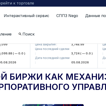
рейти к торговле
Интерактивный сервис
СППЗ Nego
Данные по
вление
Поиск
 AJ)
UZMKP (<O'zmetkombinat> AJ)
KVTS 
9
Цена закрытия :
3,748.99
Цена з
Цена последний сделки
Цена 
9.88
( — 0.0 )
:
3,724
( — 0.0 )
:
Дата последней сделки
Дата 
8.2026
:
05.08.2026
:
Й БИРЖИ КАК МЕХАН
РПОРАТИВНОГО УПРАВ