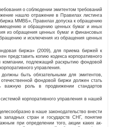
ребования о соблюдении эмитентом требований
ложение нашло отражение в Правилах листинга
я биржа ММВБ», Правилах допуска к обращению
размещению и обращению ценных бумаг и иных
ния из обращения ценных бумаг и финансовых
 обращению и исключения из обращения ценных
довая биржа» (2009), для приема биржей к
ен представить копию кодекса корпоративного
вой компании, подлежащий раскрытию фондовой
корпоративного управления.
 должны быть обязательными для эмитентов,
 отечественной фондовой биржи должен стать
ть важную роль в продвижении стандартов
истемой корпоративного управления в нашей
целесообразно в наше законодательство внести
а западных стран и государств СНГ, понятие
ажным при определении того, акции каких ак­