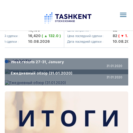
Togg
navig
maliq KMK> AJ)
KFSK (<Kafolat sug'urta kompaniy
16,100
82
Цена закрытия :
16,420
( ▲ 132.0 )
82
( ▼ 1.91 )
сделки :
Цена последний сделки :
10.08.2026
10.08.2026
сделки :
Дата последней сделки :
НОВОСТИ
Week results 27-31, January
31.01.2020
Ежедневный обзор (31.01.2020)
31.01.2020