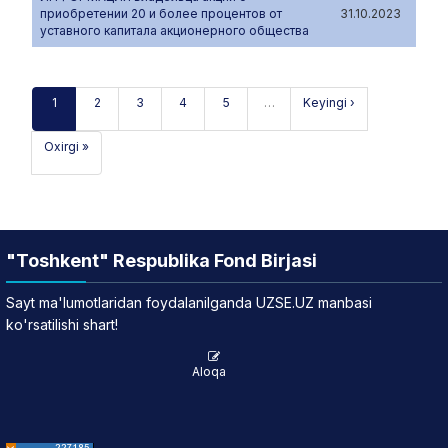
приобретении 20 и более процентов от
31.10.2023
уставного капитала акционерного общества
1
2
3
4
5
…
Keyingi ›
Oxirgi »
"Toshkent" Respublika Fond Birjasi
Sayt ma'lumotlaridan foydalanilganda UZSE.UZ manbasi
ko'rsatilishi shart!
Aloqa