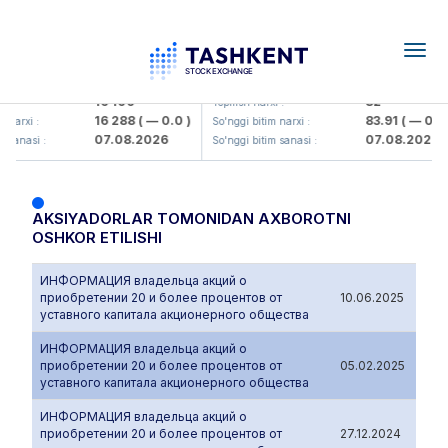
Togg
navig
<Olmaliq KMK> AJ)
KFSK (<Kafolat sug'urta kompaniy
16 100
82
 :
Yopilish narxi :
16 288
( — 0.0 )
83.91
( — 0.0 
 narxi :
So'nggi bitim narxi :
07.08.2026
07.08.2026
 sanasi :
So'nggi bitim sanasi :
AKSIYADORLAR TOMONIDAN AXBOROTNI
OSHKOR ETILISHI
ИНФОРМАЦИЯ владельца акций о
приобретении 20 и более процентов от
10.06.2025
уставного капитала акционерного общества
ИНФОРМАЦИЯ владельца акций о
приобретении 20 и более процентов от
05.02.2025
уставного капитала акционерного общества
ИНФОРМАЦИЯ владельца акций о
приобретении 20 и более процентов от
27.12.2024