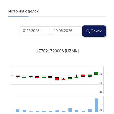
История сделок
Поиск
UZ7021720006 [UZMK]
6k
5k
4k
0k