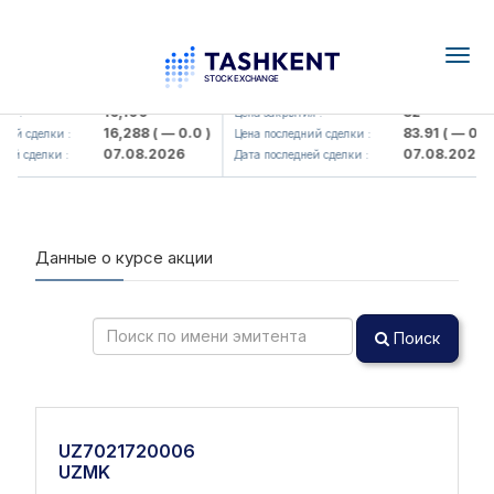
Togg
navig
Olmaliq KMK> AJ)
KFSK (<Kafolat sug'urta kompaniy
16,100
82
я :
Цена закрытия :
16,288
( — 0.0 )
83.91
( — 0.0 )
ий сделки :
Цена последний сделки :
07.08.2026
07.08.2026
ей сделки :
Дата последней сделки :
Данные о курсе акции
Поиск
UZ7021720006
UZMK