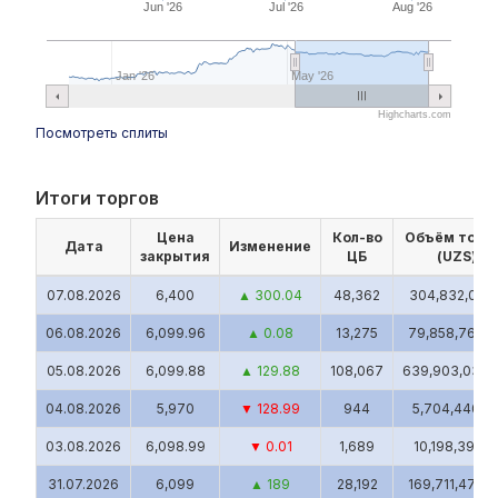
Jun '26
Jul '26
Aug '26
Jan '26
May '26
Highcharts.com
Посмотреть сплиты
Итоги торгов
Цена
Кол-во
Объём торг
Дата
Изменение
закрытия
ЦБ
(UZS)
07.08.2026
6,400
▲ 300.04
48,362
304,832,018.
06.08.2026
6,099.96
▲ 0.08
13,275
79,858,763.8
05.08.2026
6,099.88
▲ 129.88
108,067
639,903,038.
04.08.2026
5,970
▼ 128.99
944
5,704,440.8
03.08.2026
6,098.99
▼ 0.01
1,689
10,198,397.1
31.07.2026
6,099
▲ 189
28,192
169,711,473.