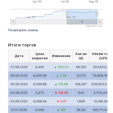
Jun '26
Jul '26
Aug '26
Jan '26
May '26
Highcharts.com
Посмотреть сплиты
Итоги торгов
Цена
Кол-во
Объём торг
Дата
Изменение
закрытия
ЦБ
(UZS)
07.08.2026
6,400
▲ 300.04
48,362
304,832,018.
06.08.2026
6,099.96
▲ 0.08
13,275
79,858,763.8
05.08.2026
6,099.88
▲ 129.88
108,067
639,903,038.
04.08.2026
5,970
▼ 128.99
944
5,704,440.8
03.08.2026
6,098.99
▼ 0.01
1,689
10,198,397.1
31.07.2026
6,099
▲ 189
28,192
169,711,473.