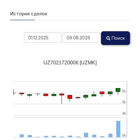
История сделок
Поиск
UZ7021720006 [UZMK]
6k
5k
4k
0k