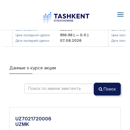
Togg
navig
 AJ)
KFSKP (<Kafolat sug'urta kompaniyasi> AJ)
AGBA (<Ag
936.99
Цена закрытия :
Цена закрытия
956.98
( — 0.0 )
Цена последний сделки :
Цена последни
07.08.2026
Дата последней сделки :
Дата последне
Данные о курсе акции
Поиск
UZ7021720006
UZMK