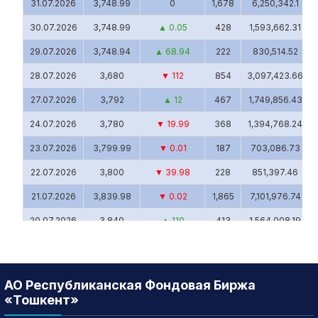
31.07.2026
3,748.99
0
1,678
6,250,342.1
30.07.2026
3,748.99
▲ 0.05
428
1,593,662.31
29.07.2026
3,748.94
▲ 68.94
222
830,514.52
28.07.2026
3,680
▼ 112
854
3,097,423.66
27.07.2026
3,792
▲ 12
467
1,749,856.43
24.07.2026
3,780
▼ 19.99
368
1,394,768.24
23.07.2026
3,799.99
▼ 0.01
187
703,086.73
22.07.2026
3,800
▼ 39.98
228
851,397.46
21.07.2026
3,839.98
▼ 0.02
1,865
7,101,976.74
20.07.2026
3,840
▲ 110
413
1,564,008.19
17.07.2026
3,730
▼ 20
464
1,747,117.02
16.07.2026
3,750
▼ 89
224
844,541.95
АО Республиканская Фондовая Биржа
15.07.2026
3,839
▼ 2.92
610
2,339,929.38
«Тошкент»
14.07.2026
3,841.92
▲ 41.92
816
3,119,093.62