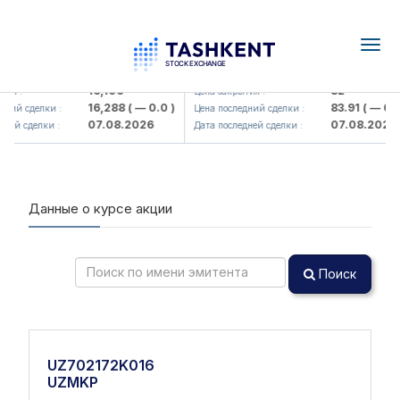
Togg
navig
<Olmaliq KMK> AJ)
KFSK (<Kafolat sug'urta kompani
16,100
82
ия :
Цена закрытия :
16,288
( — 0.0 )
83.91
( — 0.0 
ний сделки :
Цена последний сделки :
07.08.2026
07.08.2026
ней сделки :
Дата последней сделки :
Данные о курсе акции
Поиск
UZ702172K016
UZMKP