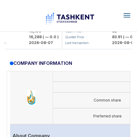
Togg
navig
Olmaliq KMK> AJ)
KFSK (<Kafolat sug'urta kompaniya
16,100
82
Open Price :
16,288
( — 0.0 )
83.91
( — 0.0 )
Quoted Price :
2026-08-07
2026-08-07
n :
Last transaction :
COMPANY INFORMATION
Common share
Preferred share
About Company