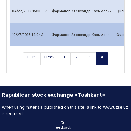
04/27/2017 15:33:37
Фарманов Александр Касымович
Quarterl
10/27/2016 14:04:11
Фарманов Александр Касымович
Quarterl
« First
‹ Prev
1
2
3
4
Republican stock exchange «Toshkent»
When using materials published on this site, a link to www.uzse.uz
is required.
Feedback