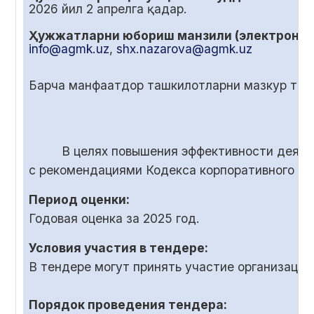
2026 йил
2
апрелга қадар.
Ҳужжатларни юбориш манзили (электрон по
info@agmk.uz
,
shx.nazarova@agmk.uz
Барча манфаатдор ташкилотларни мазкур танл
В целях повышения эффективности деяте
с рекомендациями Кодекса корпоративного у
Период оценки:
Годовая оценка за 2025 год.
Условия участия в тендере:
В тендере могут принять участие организаци
Порядок проведения тендера: