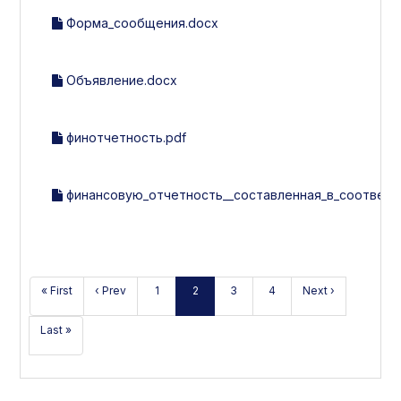
Форма_сообщения.docx
Объявление.docx
финотчетность.pdf
финансовую_отчетность__составленная_в_соответс
« First
‹ Prev
1
2
3
4
Next ›
Last »