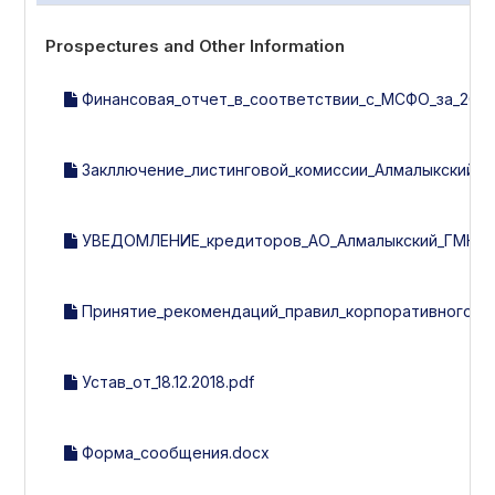
Prospectures and Other Information
Финансовая_отчет_в_соответствии_с_МСФО_за_2017
Закллючение_листинговой_комиссии_Алмалыкский_ГМК
УВЕДОМЛЕНИЕ_кредиторов_АО_Алмалыкский_ГМК.d
Принятие_рекомендаций_правил_корпоративного_уп
Устав_от_18.12.2018.pdf
Форма_сообщения.docx