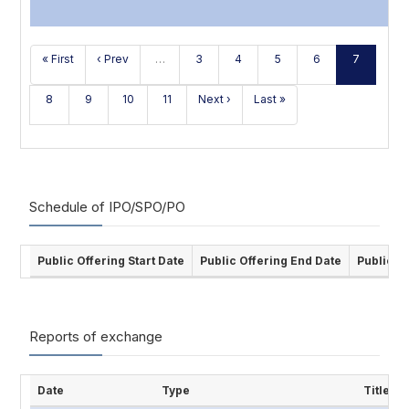
« First
‹ Prev
…
3
4
5
6
7
8
9
10
11
Next ›
Last »
Schedule of IPO/SPO/PO
Public Offering Start Date
Public Offering End Date
Public O
Reports of exchange
Date
Type
Title