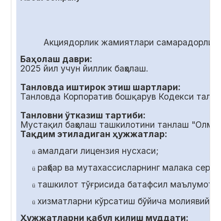
Акциядорлик жамиятлари самарадорлиги
Баҳолаш даври:
2025 йил учун йиллик баҳолаш.
Танловда иштирок этиш шартлари:
Танловда Корпоратив бошқарув Кодекси талаб
Танловни ўтказиш тартиби:
Мустақил баҳолаш ташкилотини танлаш "Олмал
Тақдим этиладиган ҳужжатлар:
амалдаги лицензия нусхаси;
ü
раҳбар ва мутахассисларнинг малака серт
ü
ташкилот тўғрисида батафсил маълумот;
ü
хизматларни кўрсатиш бўйича молиявий т
ü
Ҳужжатларни қабул қилиш муддати: