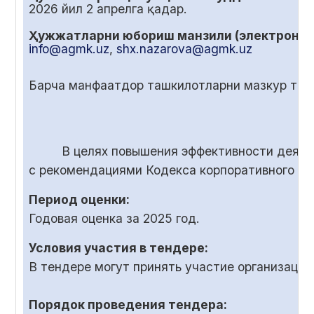
2026 йил
2
апрелга қадар.
Ҳужжатларни юбориш манзили (электрон по
info@agmk.uz
,
shx.nazarova@agmk.uz
Барча манфаатдор ташкилотларни мазкур танл
В целях повышения эффективности деяте
с рекомендациями Кодекса корпоративного у
Период оценки:
Годовая оценка за 2025 год.
Условия участия в тендере:
В тендере могут принять участие организаци
Порядок проведения тендера: