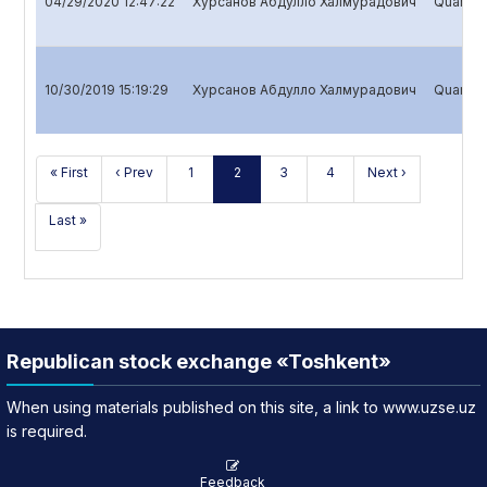
04/29/2020 12:47:22
Хурсанов Абдулло Халмурадович
Quarterl
10/30/2019 15:19:29
Хурсанов Абдулло Халмурадович
Quarterl
« First
‹ Prev
1
2
3
4
Next ›
Last »
Republican stock exchange «Toshkent»
When using materials published on this site, a link to www.uzse.uz
is required.
Feedback