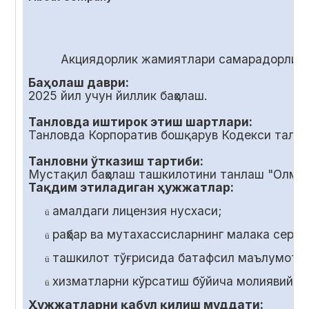
Акциядорлик жамиятлари самарадорлиги
Баҳолаш даври:
2025 йил учун йиллик баҳолаш.
Танловда иштирок этиш шартлари:
Танловда Корпоратив бошқарув Кодекси талаб
Танловни ўтказиш тартиби:
Мустақил баҳолаш ташкилотини танлаш "Олмал
Тақдим этиладиган ҳужжатлар:
амалдаги лицензия нусхаси;
ü
раҳбар ва мутахассисларнинг малака серт
ü
ташкилот тўғрисида батафсил маълумот;
ü
хизматларни кўрсатиш бўйича молиявий т
ü
Ҳужжатларни қабул қилиш муддати: