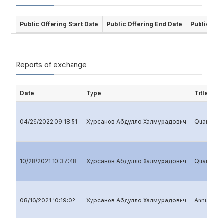
Public Offering Start Date
Public Offering End Date
Public O
Reports of exchange
Date
Type
Title
04/29/2022 09:18:51
Хурсанов Абдулло Халмурадович
Quarterl
10/28/2021 10:37:48
Хурсанов Абдулло Халмурадович
Quarterl
08/16/2021 10:19:02
Хурсанов Абдулло Халмурадович
Annual r