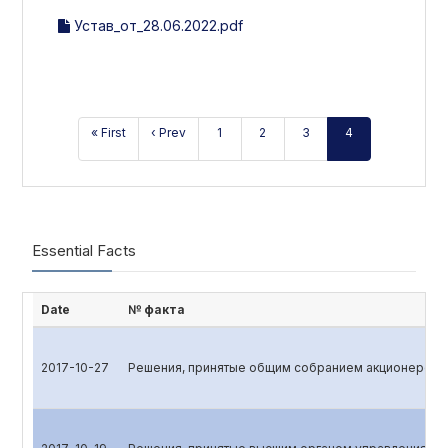
Устав_от_28.06.2022.pdf
« First
‹ Prev
1
2
3
4
Essential Facts
Date
№ факта
2017-10-27
Решения, принятые общим собранием акционеров