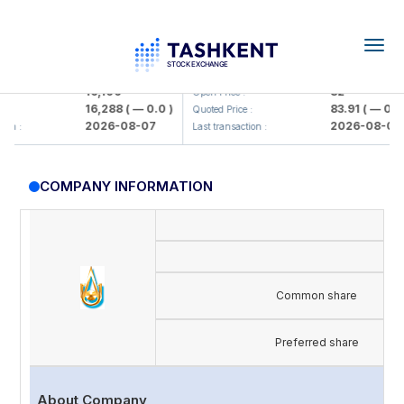
Togg
navig
Olmaliq KMK> AJ)
KFSK (<Kafolat sug'urta kompaniya
16,100
82
Open Price :
16,288
( — 0.0 )
83.91
( — 0.0 )
Quoted Price :
2026-08-07
2026-08-07
n :
Last transaction :
COMPANY INFORMATION
Common share
Preferred share
About Company