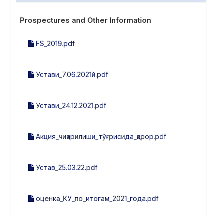
Prospectures and Other Information
FS_2019.pdf
Устави_7.06.2021й.pdf
Устави_24.12.2021.pdf
Акция_чиқарилиши_тўғрисида_қарор.pdf
Устав_25.03.22.pdf
оценка_КУ_по_итогам_2021_года.pdf