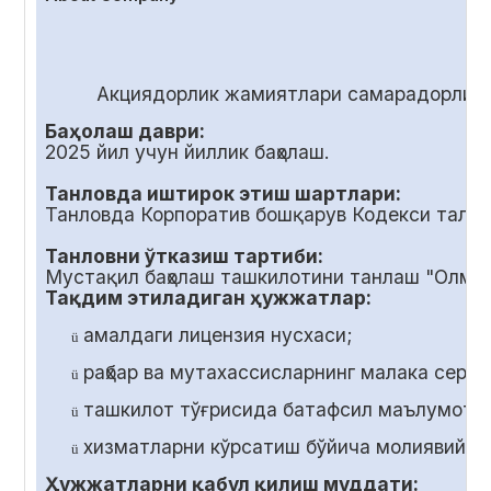
Акциядорлик жамиятлари самарадорлиги
Баҳолаш даври:
2025 йил учун йиллик баҳолаш.
Танловда иштирок этиш шартлари:
Танловда Корпоратив бошқарув Кодекси талаб
Танловни ўтказиш тартиби:
Мустақил баҳолаш ташкилотини танлаш "Олмал
Тақдим этиладиган ҳужжатлар:
амалдаги лицензия нусхаси;
ü
раҳбар ва мутахассисларнинг малака серт
ü
ташкилот тўғрисида батафсил маълумот;
ü
хизматларни кўрсатиш бўйича молиявий т
ü
Ҳужжатларни қабул қилиш муддати: