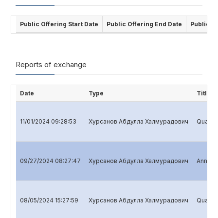
Public Offering Start Date
Public Offering End Date
Public O
Reports of exchange
Date
Type
Title
11/01/2024 09:28:53
Хурсанов Абдулла Халмурадович
Quarter
09/27/2024 08:27:47
Хурсанов Абдулла Халмурадович
Annual 
08/05/2024 15:27:59
Хурсанов Абдулла Халмурадович
Quarter