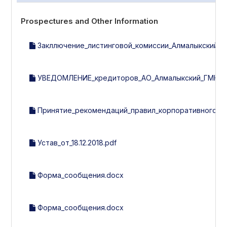
Prospectures and Other Information
Закллючение_листинговой_комиссии_Алмалыкский_ГМК
УВЕДОМЛЕНИЕ_кредиторов_АО_Алмалыкский_ГМК.d
Принятие_рекомендаций_правил_корпоративного_уп
Устав_от_18.12.2018.pdf
Форма_сообщения.docx
Форма_сообщения.docx