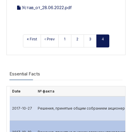
Устав_от_28.06.2022.pdf
« First
‹ Prev
1
2
3
4
Essential Facts
Date
№ факта
2017-10-27
Решения, принятые общим собранием акционеров