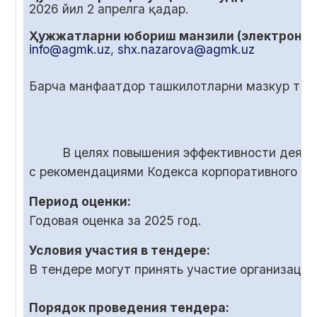
2026 йил
2
апрелга қадар.
Ҳужжатларни юбориш манзили (электрон по
info@agmk.uz
,
shx.nazarova@agmk.uz
Барча манфаатдор ташкилотларни мазкур танл
В целях повышения эффективности деяте
с рекомендациями Кодекса корпоративного у
Период оценки:
Годовая оценка за 2025 год.
Условия участия в тендере:
В тендере могут принять участие организаци
Порядок проведения тендера: