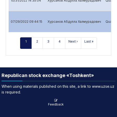
10/31/2022 14:35:04
Хурсанов Абдулла Халмурадович
Quarter
07/29/2022 09:44:15
Хурсанов Абдулла Халмурадович
Quarter
1
2
3
4
Next ›
Last »
Republican stock exchange «Toshkent»
When using materials published on this site, a link to www.uzse.uz
is required.
Feedback