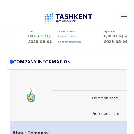
Togg
navig
amkorbank> ATB)
UZMK (<O'zmetkombinat> AJ)
79
6,099
Open Price :
90
( ▲ 1.71 )
6,099.96
( ▲ 0.08 
Quoted Price :
2026-08-06
2026-08-06
n :
Last transaction :
COMPANY INFORMATION
Common share
Preferred share
About Company