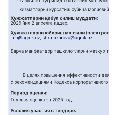
ташкилот тўғрисида батафсил маълумот;
ü
хизматларни кўрсатиш бўйича молиявий т
ü
Ҳужжатларни қабул қилиш муддати:
2026 йил
2
апрелга қадар.
Ҳужжатларни юбориш манзили (электрон по
info@agmk.uz
,
shx.nazarova@agmk.uz
Барча манфаатдор ташкилотларни мазкур танл
В целях повышения эффективности деяте
с рекомендациями Кодекса корпоративного у
Период оценки:
Годовая оценка за 2025 год.
Условия участия в тендере: