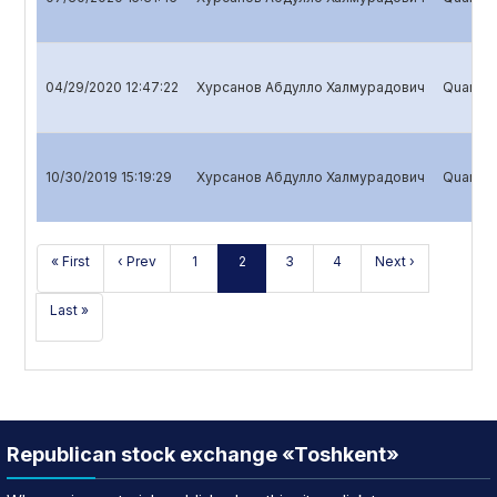
04/29/2020 12:47:22
Хурсанов Абдулло Халмурадович
Quarterl
10/30/2019 15:19:29
Хурсанов Абдулло Халмурадович
Quarterl
« First
‹ Prev
1
2
3
4
Next ›
Last »
Republican stock exchange «Toshkent»