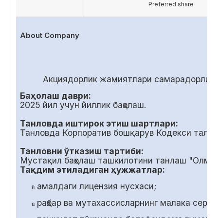
Preferred share
About Company
Акциядорлик жамиятлари самарадорлиги
Баҳолаш даври:
2025 йил учун йиллик баҳолаш.
Танловда иштирок этиш шартлари:
Танловда Корпоратив бошқарув Кодекси талаб
Танловни ўтказиш тартиби:
Мустақил баҳолаш ташкилотини танлаш "Олмал
Тақдим этиладиган ҳужжатлар:
амалдаги лицензия нусхаси;
ü
раҳбар ва мутахассисларнинг малака серт
ü