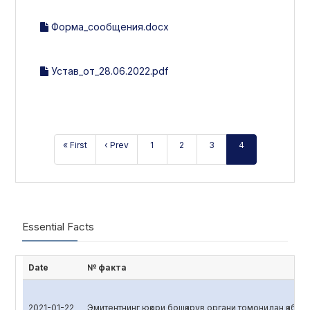
Форма_сообщения.docx
Устав_от_28.06.2022.pdf
« First
‹ Prev
1
2
3
4
Essential Facts
Date
№ факта
2021-01-22
Эмитентнинг юқори бошқарув органи томонидан қабул қ