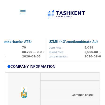
Toggle
navigation
amkorbank> ATB)
UZMK (<O'zmetkombinat> AJ)
79
6,099
Open Price :
88.29
( — 0.0 )
6,099.88
( — 0.0
Quoted Price :
2026-08-05
2026-08-05
n :
Last transaction :
COMPANY INFORMATION
Common share