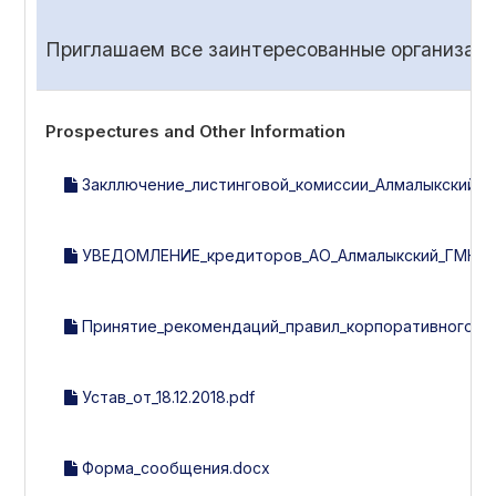
Приглашаем все заинтересованные организаци
Prospectures and Other Information
Закллючение_листинговой_комиссии_Алмалыкский_ГМК
УВЕДОМЛЕНИЕ_кредиторов_АО_Алмалыкский_ГМК.d
Принятие_рекомендаций_правил_корпоративного_уп
Устав_от_18.12.2018.pdf
Форма_сообщения.docx