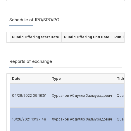
Schedule of IPO/SPO/PO
Public Offering Start Date
Public Offering End Date
Public O
Reports of exchange
Date
Type
Title
04/29/2022 09:18:51
Хурсанов Абдулло Халмурадович
Quarterl
10/28/2021 10:37:48
Хурсанов Абдулло Халмурадович
Quarterl