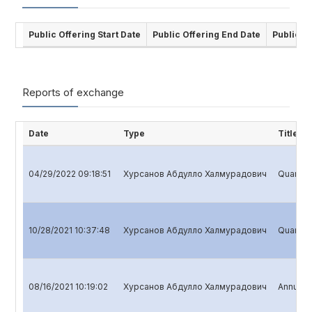
Public Offering Start Date
Public Offering End Date
Public O
Reports of exchange
Date
Type
Title
04/29/2022 09:18:51
Хурсанов Абдулло Халмурадович
Quarterl
10/28/2021 10:37:48
Хурсанов Абдулло Халмурадович
Quarterl
08/16/2021 10:19:02
Хурсанов Абдулло Халмурадович
Annual r