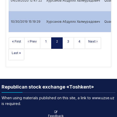
04/29/2020 12:47:22
Хурсанов Абдулло Халмурадович
Quarterl
10/30/2019 15:19:29
Хурсанов Абдулло Халмурадович
Quarterl
« First
‹ Prev
1
2
3
4
Next ›
Last »
Republican stock exchange «Toshkent»
When using materials published on this site, a link to www.uzse.uz
is required.
Feedback