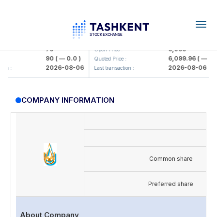
Togg
navig
amkorbank> ATB)
UZMK (<O'zmetkombinat> AJ)
79
6,099
Open Price :
90
( — 0.0 )
6,099.96
( — 0.0 )
Quoted Price :
2026-08-06
2026-08-06
n :
Last transaction :
COMPANY INFORMATION
Common share
Preferred share
About Company