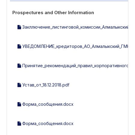
Prospectures and Other Information
Закллючение_листинговой_комиссии_Алмалыкский_ГМК
УВЕДОМЛЕНИЕ_кредиторов_АО_Алмалыкский_ГМК.d
Принятие_рекомендаций_правил_корпоративного_уп
Устав_от_18.12.2018.pdf
Форма_сообщения.docx
Форма_сообщения.docx