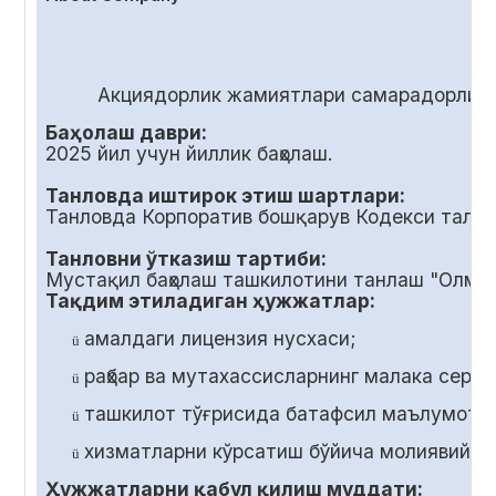
Акциядорлик жамиятлари самарадорлиги
Баҳолаш даври:
2025 йил учун йиллик баҳолаш.
Танловда иштирок этиш шартлари:
Танловда Корпоратив бошқарув Кодекси талаб
Танловни ўтказиш тартиби:
Мустақил баҳолаш ташкилотини танлаш "Олмал
Тақдим этиладиган ҳужжатлар:
амалдаги лицензия нусхаси;
ü
раҳбар ва мутахассисларнинг малака серт
ü
ташкилот тўғрисида батафсил маълумот;
ü
хизматларни кўрсатиш бўйича молиявий т
ü
Ҳужжатларни қабул қилиш муддати: