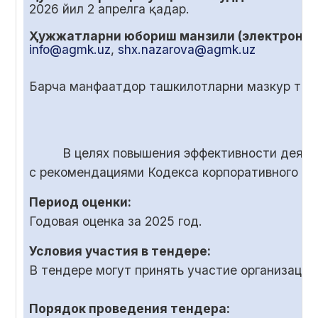
2026 йил
2
апрелга қадар.
Ҳужжатларни юбориш манзили (электрон по
info@agmk.uz
,
shx.nazarova@agmk.uz
Барча манфаатдор ташкилотларни мазкур танл
В целях повышения эффективности деяте
с рекомендациями Кодекса корпоративного у
Период оценки:
Годовая оценка за 2025 год.
Условия участия в тендере:
В тендере могут принять участие организаци
Порядок проведения тендера: