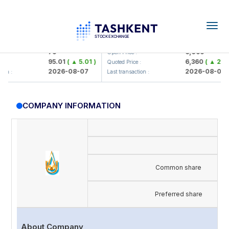
Togg
navig
amkorbank> ATB)
UZMK (<O'zmetkombinat> AJ)
79
6,099
Open Price :
95.01
( ▲ 5.01 )
6,360
( ▲ 260.0
Quoted Price :
2026-08-07
2026-08-07
n :
Last transaction :
COMPANY INFORMATION
Common share
Preferred share
About Company