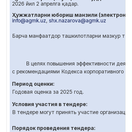
2026 йил
2
апрелга қадар.
Ҳужжатларни юбориш манзили (электрон по
info@agmk.uz
,
shx.nazarova@agmk.uz
Барча манфаатдор ташкилотларни мазкур танл
В целях повышения эффективности деяте
с рекомендациями Кодекса корпоративного у
Период оценки:
Годовая оценка за 2025 год.
Условия участия в тендере:
В тендере могут принять участие организаци
Порядок проведения тендера: