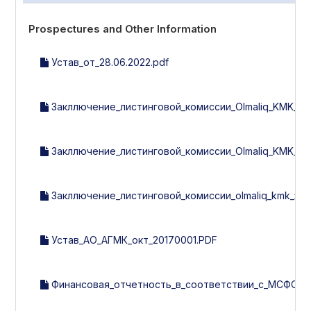
Prospectures and Other Information
Устав_от_28.06.2022.pdf
Закллючение_листинговой_комиссии_Olmaliq_KMK_за_3
Закллючение_листинговой_комиссии_Olmaliq_KMK_за_1
Закллючение_листинговой_комиссии_olmaliq_kmk_за_2
Устав_АО_АГМК_окт_20170001.PDF
Финансовая_отчетность_в_соответствии_с_МСФО_за