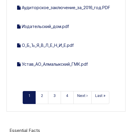
Аудиторское_заключение_за_2016_год.PDF
Издательский_дом.pdf
О_Б_Ъ_Я_В_Л_Е_Н_И_Е.pdf
Устав_АО_Алмалыкский_ГМК.pdf
1
2
3
4
Next ›
Last »
Essential Facts