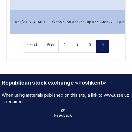
10/27/2016 14:04:11
Фарманов Александр Касымович
Quarterl
« First
‹ Prev
1
2
3
4
Republican stock exchange «Toshkent»
When using materials published on this site, a link to www.uzse.uz
is required.
Feedback