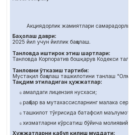
Акциядорлик жамиятлари самарадорлиги
Баҳолаш даври:
2025 йил учун йиллик баҳолаш.
Танловда иштирок этиш шартлари:
Танловда Корпоратив бошқарув Кодекси талаб
Танловни ўтказиш тартиби:
Мустақил баҳолаш ташкилотини танлаш "Олмал
Тақдим этиладиган ҳужжатлар:
амалдаги лицензия нусхаси;
ü
раҳбар ва мутахассисларнинг малака серт
ü
ташкилот тўғрисида батафсил маълумот;
ü
хизматларни кўрсатиш бўйича молиявий т
ü
Ҳужжатларни қабул қилиш муддати: