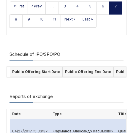
« First
‹ Prev
…
3
4
5
6
7
8
9
10
11
Next ›
Last »
Schedule of IPO/SPO/PO
Public Offering Start Date
Public Offering End Date
Public O
Reports of exchange
Date
Type
Title
04/27/2017 15:33:37
Фарманов Александр Касымович
Quarterl