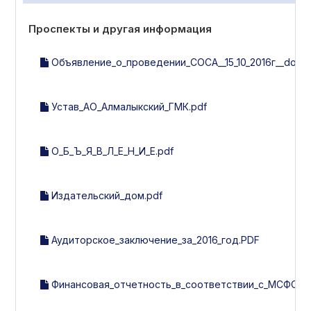
Проспекты и другая информация
Объявление_о_проведении_СОСА__15_10_2016г__doc_(1
Устав_АО_Алмалыкский_ГМК.pdf
О_Б_Ъ_Я_В_Л_Е_Н_И_Е.pdf
Издательский_дом.pdf
Аудиторское_заключение_за_2016_год.PDF
Финансовая_отчетность_в_соответствии_с_МСФО_за