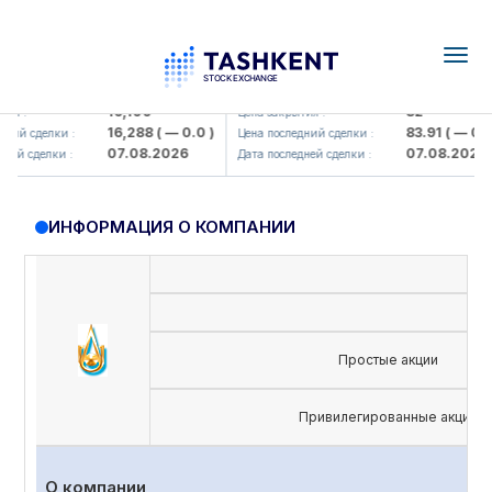
Togg
navig
Olmaliq KMK> AJ)
KFSK (<Kafolat sug'urta kompaniy
16,100
82
 :
Цена закрытия :
16,288
( — 0.0 )
83.91
( — 0.0 )
й сделки :
Цена последний сделки :
07.08.2026
07.08.2026
й сделки :
Дата последней сделки :
ИНФОРМАЦИЯ О КОМПАНИИ
Простые акции
Привилегированные акции
О компании