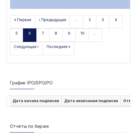
« Первая
‹ Предыдущая
…
2
3
4
5
6
7
8
9
10
…
Следующая ›
Последняя »
График IPO/SPO/PO
Дата начала подписки
Дата окончания подписки
Отмен
Отчёты по бирже