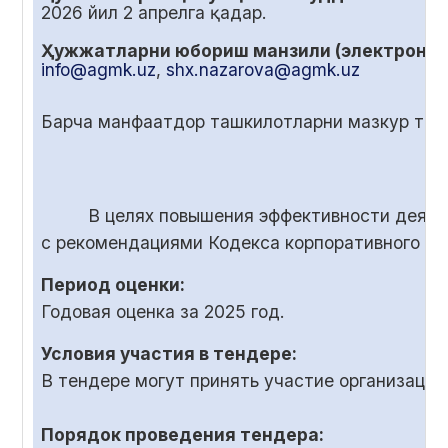
2026 йил
2
апрелга қадар.
Ҳужжатларни юбориш манзили (электрон по
info@agmk.uz
,
shx.nazarova@agmk.uz
Барча манфаатдор ташкилотларни мазкур танл
В целях повышения эффективности деяте
с рекомендациями Кодекса корпоративного у
Период оценки:
Годовая оценка за 2025 год.
Условия участия в тендере:
В тендере могут принять участие организаци
Порядок проведения тендера: