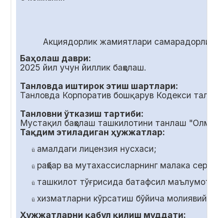
Акциядорлик жамиятлари самарадорлиги
Баҳолаш даври:
2025 йил учун йиллик баҳолаш.
Танловда иштирок этиш шартлари:
Танловда Корпоратив бошқарув Кодекси талаб
Танловни ўтказиш тартиби:
Мустақил баҳолаш ташкилотини танлаш "Олмал
Тақдим этиладиган ҳужжатлар:
амалдаги лицензия нусхаси;
ü
раҳбар ва мутахассисларнинг малака серт
ü
ташкилот тўғрисида батафсил маълумот;
ü
хизматларни кўрсатиш бўйича молиявий т
ü
Ҳужжатларни қабул қилиш муддати: