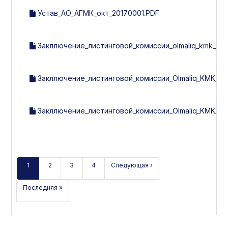
Устав_АО_АГМК_окт_20170001.PDF
Закллючение_листинговой_комиссии_olmaliq_kmk_за_2
Закллючение_листинговой_комиссии_Olmaliq_KMK_за_1
Закллючение_листинговой_комиссии_Olmaliq_KMK_за_3
1
2
3
4
Следующая ›
Последняя »