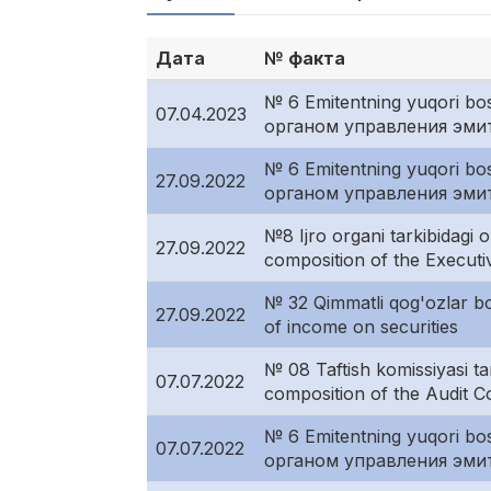
Дата
№ факта
№ 6 Emitentning yuqori b
07.04.2023
органом управления эмите
№ 6 Emitentning yuqori b
27.09.2022
органом управления эмите
№8 Ijro organi tarkibidag
27.09.2022
composition of the Executi
№ 32 Qimmatli qog'ozlar 
27.09.2022
of income on securities
№ 08 Taftish komissiyasi 
07.07.2022
composition of the Audit 
№ 6 Emitentning yuqori b
07.07.2022
органом управления эмите