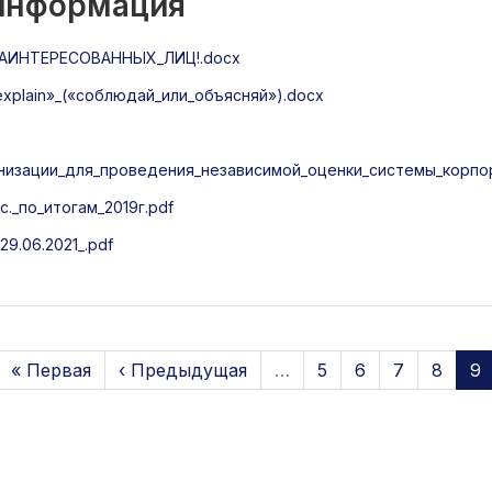
 информация
ИНТЕРЕСОВАННЫХ_ЛИЦ!.docx
xplain»_(«соблюдай_или_объясняй»).docx
низации_для_проведения_независимой_оценки_системы_корпо
._по_итогам_2019г.pdf
.06.2021_.pdf
« Первая
‹ Предыдущая
…
5
6
7
8
9