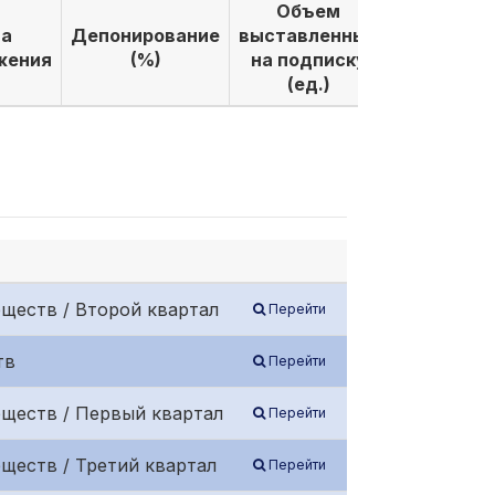
Объем
Объем
а
Депонирование
выставленных
выкуплен
жения
(%)
на подписку
по подпи
(ед.)
(ед.)
ществ / Второй квартал
Перейти
тв
Перейти
бществ / Первый квартал
Перейти
ществ / Третий квартал
Перейти