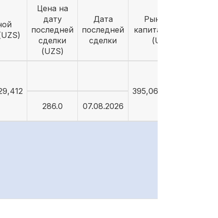
Цена на
дату
Дата
Рыночная
ной
последней
последней
капитализация
(UZS)
сделки
сделки
(UZS)
(UZS)
29,412
395,064,207,812
286.0
07.08.2026