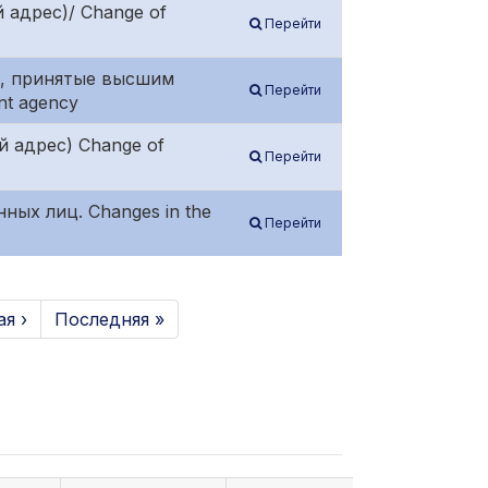
й адрес)/ Change of
Перейти
ния, принятые высшим
Перейти
nt agency
й адрес) Change of
Перейти
нных лиц. Changes in the
Перейти
я ›
Последняя »