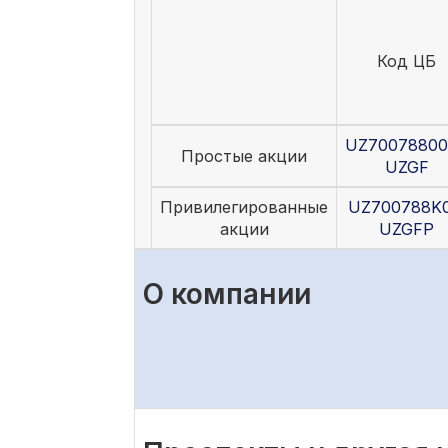
Код ЦБ
UZ70078800
Простые акции
UZGF
Привилегированные
UZ700788K0
акции
UZGFP
О компании