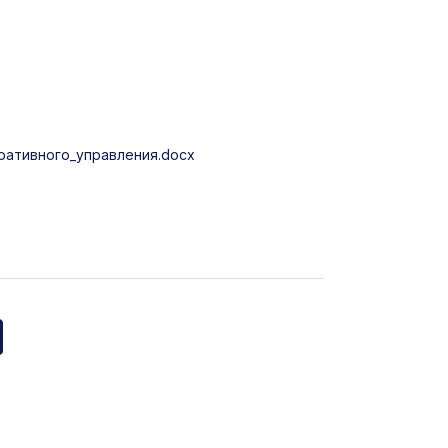
ративного_управления.docx