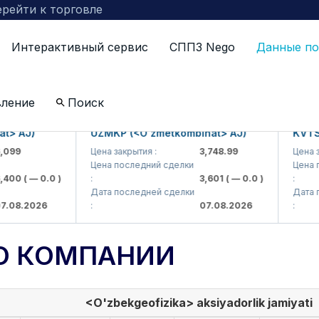
рейти к торговле
Интерактивный сервис
СППЗ Nego
Данные по
вление
Поиск
 AJ)
UZMKP (<O'zmetkombinat> AJ)
KVTS (<
9
Цена закрытия :
3,748.99
Цена закр
Цена последний сделки
Цена пос
00
( — 0.0 )
:
3,601
( — 0.0 )
:
Дата последней сделки
Дата пос
8.2026
:
07.08.2026
:
О КОМПАНИИ
<O'zbekgeofizika> aksiyadorlik jamiyati