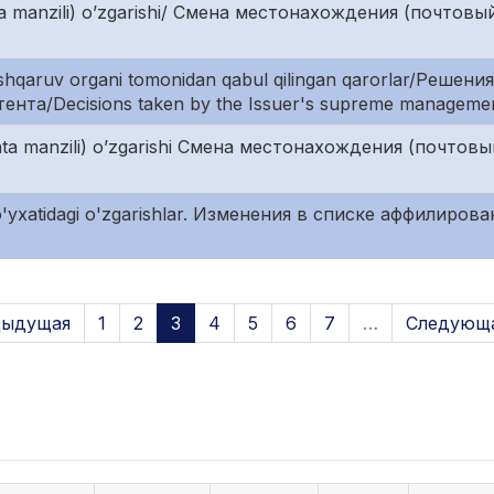
a manzili) o’zgarishi/ Смена местонахождения (почтовы
oshqaruv organi tomonidan qabul qilingan qarorlar/Реше
нта/Decisions taken by the Issuer's supreme manageme
ta manzili) o’zgarishi Смена местонахождения (почтовы
o'yxatidagi o'zgarishlar. Изменения в списке аффилирова
дыдущая
1
2
3
4
5
6
7
…
Следующа