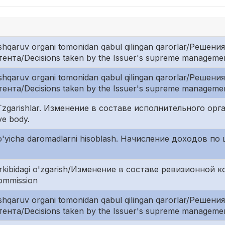
oshqaruv organi tomonidan qabul qilingan qarorlar/Реше
нта/Decisions taken by the Issuer's supreme manageme
oshqaruv organi tomonidan qabul qilingan qarorlar/Реше
нта/Decisions taken by the Issuer's supreme manageme
i o`zgarishlar. Изменение в составе исполнительного орга
ve body.
bo'yicha daromadlarni hisoblash. Начисление доходов по
tarkibidagi o'zgarish/Изменение в составе ревизионной 
Commission
oshqaruv organi tomonidan qabul qilingan qarorlar/Реше
нта/Decisions taken by the Issuer's supreme manageme