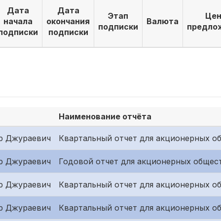
Дата
Дата
Этап
Цен
начала
окончания
Валюта
подписки
предло
подписки
подписки
Наименование отчёта
р Джураевич
Квартальный отчет для акционерных об
р Джураевич
Годовой отчет для акционерных общес
р Джураевич
Квартальный отчет для акционерных о
р Джураевич
Квартальный отчет для акционерных об