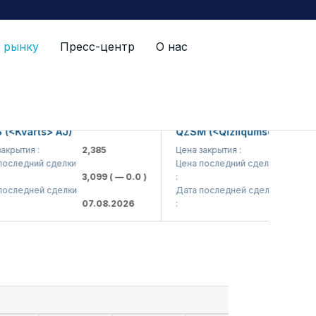
 рынку
Пресс-центр
О нас
Kvarts> AJ)
QZSM (<Qizilqumsement> AJ)
ытия :
2,385
Цена закрытия :
1,208
ледний сделки
Цена последний сделки
3,099
( — 0.0 )
:
1,220
( — 0
ледней сделки
Дата последней сделки
07.08.2026
:
07.08.202