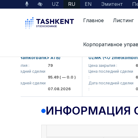
UZ
RU
EN
Эмитент
Пе
Главное
Листинг
Данные по рынку
Информация о компании
Корпоративное упра
KB (<Hamkorbank> ATB)
UZMK (<O'zmetkombinat>
а закрытия :
79
Цена закрытия :
6,09
а последний сделки
Цена последний сделки
95.49
( — 0.0 )
:
6,4
а последней сделки
Дата последней сделки
07.08.2026
:
07.0
ИНФОРМАЦИЯ 