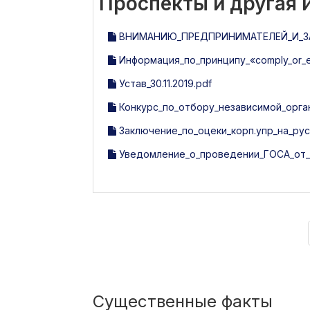
Проспекты и другая
ВНИМАНИЮ_ПРЕДПРИНИМАТЕЛЕЙ_И_ЗА
Информация_по_принципу_«comply_or_e
Устав_30.11.2019.pdf
Конкурс_по_отбору_независимой_орга
Заключение_по_оцеки_корп.упр_на_русс
Уведомление_о_проведении_ГОСА_от_29
Существенные факты