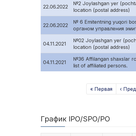
№2 Joylashgan yer (pocht
22.06.2022
location (postal address)
№ 6 Emitentning yuqori b
22.06.2022
органом управления эмите
№02 Joylashgan yer (poch
04.11.2021
location (postal address)
№36 Affilangan shaxslar r
04.11.2021
list of affiliated persons.
« Первая
‹ Пре
График IPO/SPO/PO