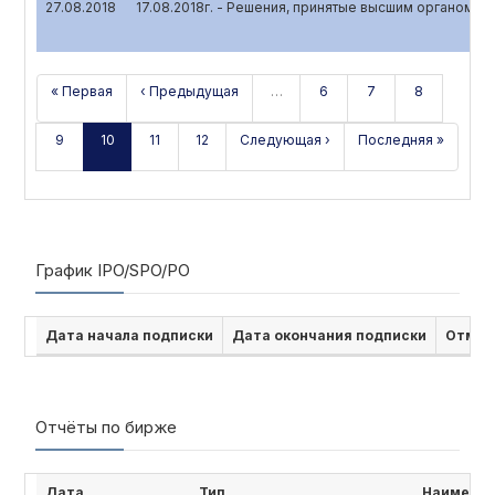
27.08.2018
17.08.2018г. - Решения, принятые высшим органом у
« Первая
‹ Предыдущая
…
6
7
8
9
10
11
12
Следующая ›
Последняя »
График IPO/SPO/PO
Дата начала подписки
Дата окончания подписки
Отмен
Отчёты по бирже
Дата
Тип
Наименов