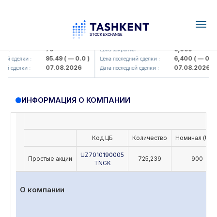
Togg
navig
amkorbank> ATB)
UZMK (<O'zmetkombinat> AJ)
79
6,099
я :
Цена закрытия :
95.49
( — 0.0 )
6,400
( — 0.0 )
ий сделки :
Цена последний сделки :
07.08.2026
07.08.2026
ей сделки :
Дата последней сделки :
ИНФОРМАЦИЯ О КОМПАНИИ
Код ЦБ
Количество
Номинал (UZS
UZ7010190005
Простые акции
725,239
900
TNGK
О компании