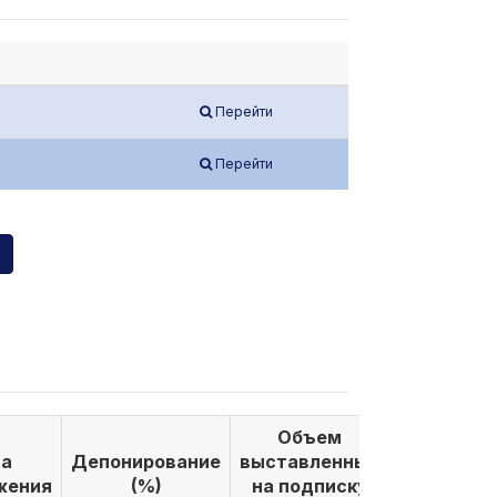
Перейти
Перейти
Объем
Объем
а
Депонирование
выставленных
выкуплен
жения
(%)
на подписку
по подпи