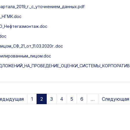
артала_2019_г._с_уточнением_данных.pdf
П_НГМК.doc
ОО_Нефтегазмонтаж.doc
doc
ом_СФ_21_от_11.03.2020г..doc
ффилированным_лицом.doc
ЛОЖЕНИЙ_НА_ПРОВЕДЕНИЕ_ОЦЕНКИ_СИСТЕМЫ_КОРПОРАТИВН
редыдущая
1
2
3
4
5
6
…
Следующая 