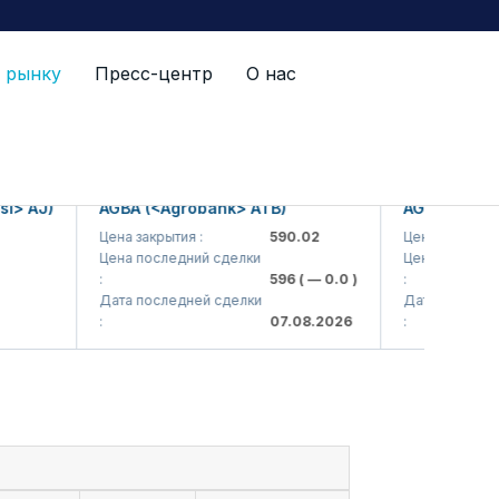
 рынку
Пресс-центр
О нас
 AJ)
AGBA (<Agrobank> ATB)
AGBAP (<Agrob
Цена закрытия :
590.02
Цена закрытия :
Цена последний сделки
Цена последний 
:
596
( — 0.0 )
:
Дата последней сделки
Дата последней 
:
07.08.2026
: