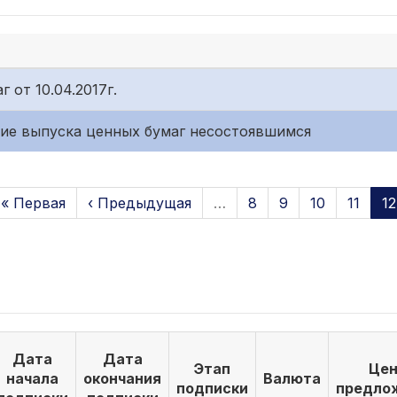
 от 10.04.2017г.
ание выпуска ценных бумаг несостоявшимся
« Первая
‹ Предыдущая
…
8
9
10
11
12
Дата
Дата
Этап
Цен
начала
окончания
Валюта
подписки
предло