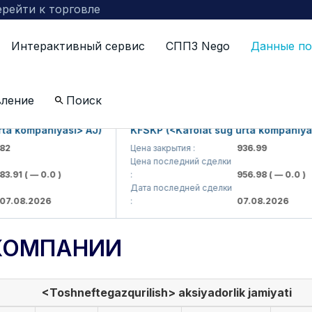
рейти к торговле
Интерактивный сервис
СППЗ Nego
Данные по
вление
Поиск
 kompaniyasi> AJ)
KFSKP (<Kafolat sug'urta kompaniyasi>
Цена закрытия :
936.99
Цена последний сделки
91
( — 0.0 )
:
956.98
( — 0.0 )
Дата последней сделки
08.2026
:
07.08.2026
КОМПАНИИ
<Toshneftegazqurilish> aksiyadorlik jamiyati