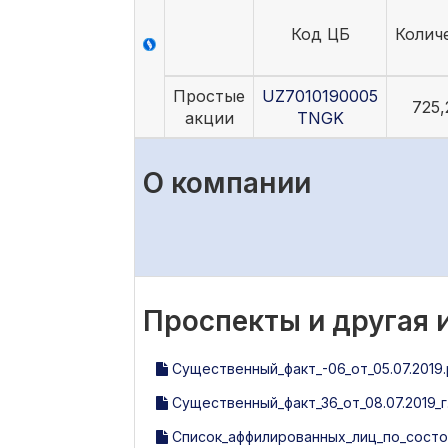
Код ЦБ
Колич
Простые
UZ7010190005
725,
акции
TNGK
О компании
Проспекты и другая
Существенный_факт_-06_от_05.07.2019.
Существенный_факт_36_от_08.07.2019_г.
Список_аффилированных_лиц_по_состоя