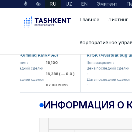
RU
UZ
EN
Эмитент
Пе
Главное
Листинг
Данные по рынку
Информация о компании
Корпоративное упра
MKP (<Olmaliq KMK> AJ)
KFSK (<Kafolat sug'urta
а закрытия :
16,100
Цена закрытия :
82
на последний сделки
Цена последний сделки
16,288
( — 0.0 )
:
83.
та последней сделки
Дата последней сделки
07.08.2026
:
07.
ИНФОРМАЦИЯ О 