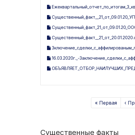
Ежеквартальный_отчет_по_итогам_3_кв
Существенный_факт__21_от_09.01.20_У
Существенный_факт_21_от_09.01.20_О
Существенный_факт__21_от_20.01.2020.
Зключение_сделки_с_аффилированым_лиц
16.03.2020г._-Заключение_сделки_с_а
ОБЪЯВЛЯЕТ_ОТБОР_НАИЛУЧШИХ_ПРЕД
« Первая
‹ П
Существенные факты