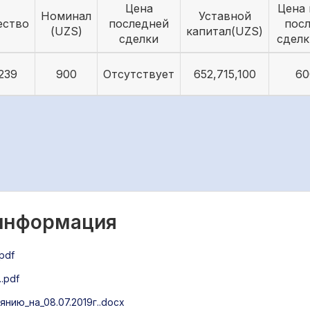
Цена
Цена 
Номинал
Уставной
ество
последней
пос
(UZS)
капитал(UZS)
сделки
сделк
239
900
Отсутствует
652,715,100
60
 информация
pdf
.pdf
нию_на_08.07.2019г..docx