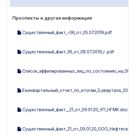
Проспекты и другая информация
Существенный_факт_-06_от_05.07.2019.pdf
Существенный_факт_36_от_08.07.2019_г..pdf
Список_аффилированных_лиц_по_состоянию_на_08.07.
Ежеквартальный_отчет_по_итогам_3_квартала_2019_г
Существенный_факт__21_от_09.01.20_УП_НГМК.doc
Существенный_факт_21_от_09.01.20_ООО_Нефтегазм