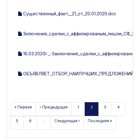
Существенный_факт__21_от_20.01.2020.doc
Зключение_сделки_с_аффилированым_лицом_СФ_21_от_
16.03.2020г._-Заключение_сделки_с_аффилированным
ОБЪЯВЛЯЕТ_ОТБОР_НАИЛУЧШИХ_ПРЕДЛОЖЕНИЙ_НА
« Первая
‹ Предыдущая
1
2
3
4
5
6
…
Следующая ›
Последняя »