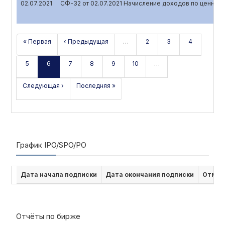
02.07.2021
СФ-32 от 02.07.2021 Начисление доходов по ценным
« Первая
‹ Предыдущая
…
2
3
4
5
6
7
8
9
10
…
Следующая ›
Последняя »
График IPO/SPO/PO
Дата начала подписки
Дата окончания подписки
Отмен
Отчёты по бирже