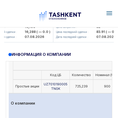
Togg
navig
Olmaliq KMK> AJ)
KFSK (<Kafolat sug'urta kompaniy
16,100
82
 :
Цена закрытия :
16,288
( — 0.0 )
83.91
( — 0.0 )
ий сделки :
Цена последний сделки :
07.08.2026
07.08.2026
й сделки :
Дата последней сделки :
ИНФОРМАЦИЯ О КОМПАНИИ
Код ЦБ
Количество
Номинал (UZS
UZ7010190005
Простые акции
725,239
900
TNGK
О компании