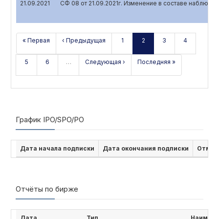
21.09.2021
СФ 08 от 21.09.2021г. Изменение в составе наблюда
« Первая
‹ Предыдущая
1
2
3
4
5
6
…
Следующая ›
Последняя »
График IPO/SPO/PO
Дата начала подписки
Дата окончания подписки
Отмен
Отчёты по бирже
Дата
Тип
Наимено