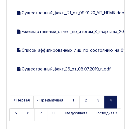
Существенный_факт__21_от_09.01.20_УП_НГМК.doc
Ежеквартальный_отчет_по_итогам_3_квартала_2019_г
Список_аффилированных_лиц_по_состоянию_на_08.07.
Существенный_факт_36_от_08.07.2019_г..pdf
« Первая
‹ Предыдущая
1
2
3
4
5
6
7
8
Следующая ›
Последняя »