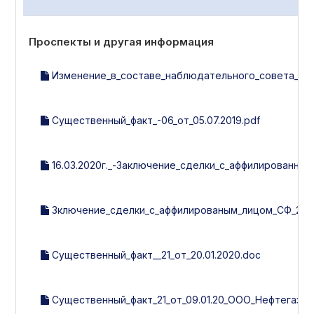
Проспекты и другая информация
Изменение_в_составе_наблюдательного_совета__рев
Существенный_факт_-06_от_05.07.2019.pdf
16.03.2020г._-Заключение_сделки_с_аффилированным
Зключение_сделки_с_аффилированым_лицом_СФ_21_от_
Существенный_факт__21_от_20.01.2020.doc
Существенный_факт_21_от_09.01.20_ООО_Нефтегазм