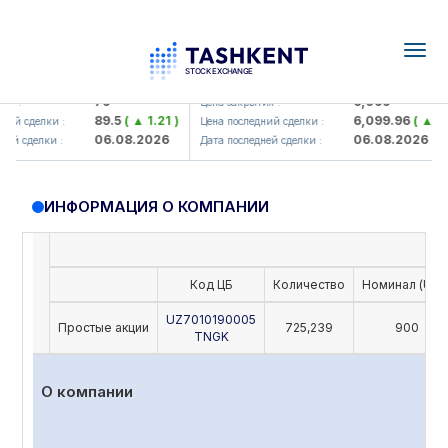
Togg
navig
amkorbank> ATB)
UZMK (<O'zmetkombinat> AJ)
79
6,099
 :
Цена закрытия :
89.5
( ▲ 1.21 )
6,099.96
( ▲ 0.0
ий сделки :
Цена последний сделки :
06.08.2026
06.08.2026
й сделки :
Дата последней сделки :
ИНФОРМАЦИЯ О КОМПАНИИ
Код ЦБ
Количество
Номинал (UZS
UZ7010190005
Простые акции
725,239
900
TNGK
О компании