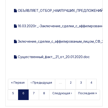
ОБЪЯВЛЯЕТ_ОТБОР_НАИЛУЧШИХ_ПРЕДЛОЖЕНИЙ_НА
16.03.2020г._-Заключение_сделки_с_аффилированным
Зключение_сделки_с_аффилированым_лицом_СФ_21_от_
Существенный_факт__21_от_20.01.2020.doc
« Первая
‹ Предыдущая
…
2
3
4
5
6
7
8
Следующая ›
Последняя »