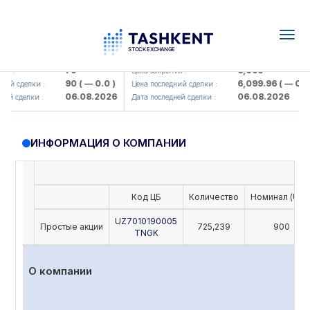
Togg
navig
amkorbank> ATB)
UZMK (<O'zmetkombinat> AJ)
79
6,099
я :
Цена закрытия :
90
( — 0.0 )
6,099.96
( — 0.0 )
ий сделки :
Цена последний сделки :
06.08.2026
06.08.2026
ей сделки :
Дата последней сделки :
ИНФОРМАЦИЯ О КОМПАНИИ
Код ЦБ
Количество
Номинал (UZS
UZ7010190005
Простые акции
725,239
900
TNGK
О компании