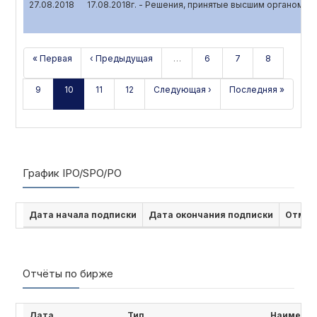
27.08.2018
17.08.2018г. - Решения, принятые высшим органом у
« Первая
‹ Предыдущая
…
6
7
8
9
10
11
12
Следующая ›
Последняя »
График IPO/SPO/PO
Дата начала подписки
Дата окончания подписки
Отмен
Отчёты по бирже
Дата
Тип
Наименов