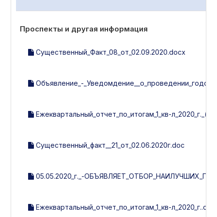
Проспекты и другая информация
Существенный_Факт_08_от_02.09.2020.docx
Объявление_-_Уведомдение__о_проведении_годовог
Ежеквартальный_отчет_по_итогам_1_кв-л_2020_г._(ут
Существенный_факт__21_от_02.06.2020г.doc
05.05.2020_г._-ОБЪЯВЛЯЕТ_ОТБОР_НАИЛУЧШИХ_П
Ежеквартальный_отчет_по_итогам_1_кв-л_2020_г..doc