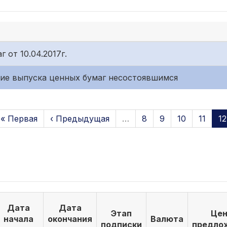
 от 10.04.2017г.
ание выпуска ценных бумаг несостоявшимся
« Первая
‹ Предыдущая
…
8
9
10
11
12
Дата
Дата
Этап
Цен
начала
окончания
Валюта
подписки
предло