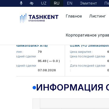
UZ
RU
EN
Эмитент
Пе
Главное
Листинг
Данные по рынку
Информация о компании
Корпоративное упра
MKB (<Hamkorbank> ATB)
UZMK (<O'zmetkombinat>
на закрытия :
79
Цена закрытия :
6,0
на последний сделки
Цена последний сделки
95.49
( — 0.0 )
:
6,4
та последней сделки
Дата последней сделки
07.08.2026
:
07.
ИНФОРМАЦИЯ 