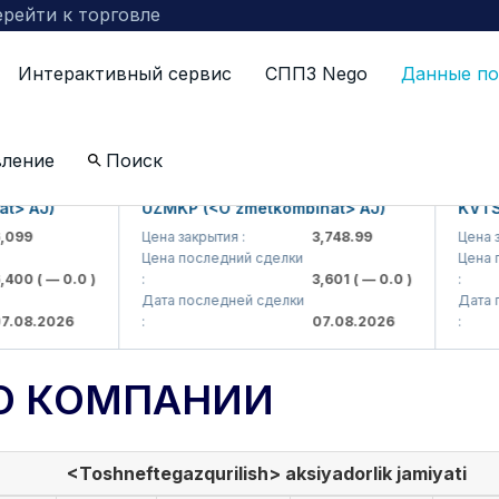
рейти к торговле
Интерактивный сервис
СППЗ Nego
Данные по
вление
Поиск
 AJ)
UZMKP (<O'zmetkombinat> AJ)
KVTS (<
99
Цена закрытия :
3,748.99
Цена зак
Цена последний сделки
Цена по
00
( — 0.0 )
:
3,601
( — 0.0 )
:
Дата последней сделки
Дата по
08.2026
:
07.08.2026
:
О КОМПАНИИ
<Toshneftegazqurilish> aksiyadorlik jamiyati