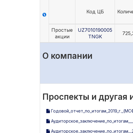
Код ЦБ
Колич
Простые
UZ7010190005
725,
акции
TNGK
О компании
Проспекты и другая
Годовой_отчет_по_итогам_2019_г._(МС
Аудиторское_заключение_по_итогам___
Аудиторское_заключение_по_итогам__2