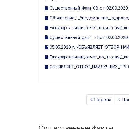
Существенный_Факт_08_от_02.09.2020
Объявление_-_Уведомдение__о_провед
Ежеквартальный_отчет_по_итогам_1_кв-
Существенный_факт__21_от_02.06.2020г
05.05.2020_г._-ОБЪЯВЛЯЕТ_ОТБОР_
Ежеквартальный_отчет_по_итогам_1_кв-
ОБЪЯВЛЯЕТ_ОТБОР_НАИЛУЧШИХ_ПРЕД
« Первая
‹ П
Существенные факты