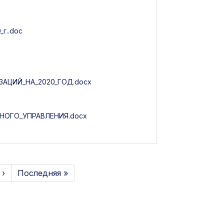
г..doc
АЦИЙ_НА_2020_ГОД.docx
ОГО_УПРАВЛЕНИЯ.docx
›
Последняя »