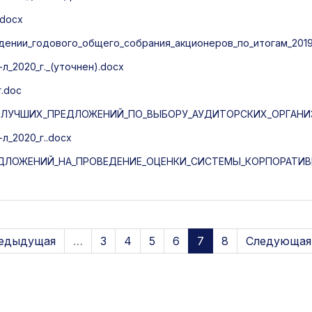
.docx
ении_годового_общего_собрания_акционеров_по_итогам_2019_
л_2020_г._(уточнен).docx
.doc
НАИЛУЧШИХ_ПРЕДЛОЖЕНИЙ_ПО_ВЫБОРУ_АУДИТОРСКИХ_ОРГАНИЗ
л_2020_г..docx
ЛОЖЕНИЙ_НА_ПРОВЕДЕНИЕ_ОЦЕНКИ_СИСТЕМЫ_КОРПОРАТИВН
редыдущая
…
3
4
5
6
7
8
Следующая 