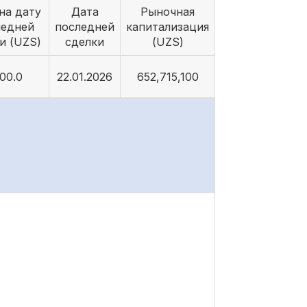
на дату
Дата
Рыночная
ледней
последней
капитализация
и (UZS)
сделки
(UZS)
00.0
22.01.2026
652,715,100