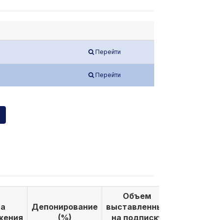
Перейти
Перейти
Объем
Объем
а
Депонирование
выставленных
выкуплен
жения
(%)
на подписку
по подпи