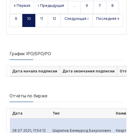
« Первая
‹ Предыдущая
…
6
7
8
9
10
11
12
Следующая ›
Последняя »
График IPO/SPO/PO
Дата начала подписки
Дата окончания подписки
Отмен
Отчёты по бирже
Дата
Тип
Наимено
28 07 2021, 11:54:12
Шарипов Бекмурод Бахронович
Кварталь