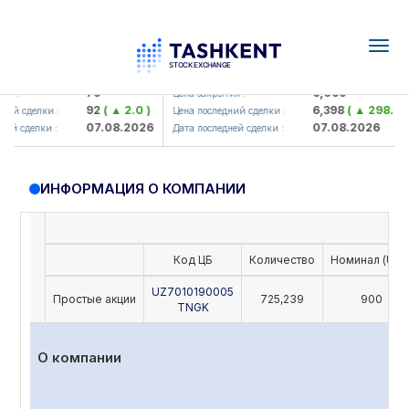
Togg
navig
amkorbank> ATB)
UZMK (<O'zmetkombinat> AJ)
79
6,099
я :
Цена закрытия :
92
( ▲ 2.0 )
6,398
( ▲ 298.04 )
ий сделки :
Цена последний сделки :
07.08.2026
07.08.2026
ей сделки :
Дата последней сделки :
ИНФОРМАЦИЯ О КОМПАНИИ
Код ЦБ
Количество
Номинал (UZS
UZ7010190005
Простые акции
725,239
900
TNGK
О компании