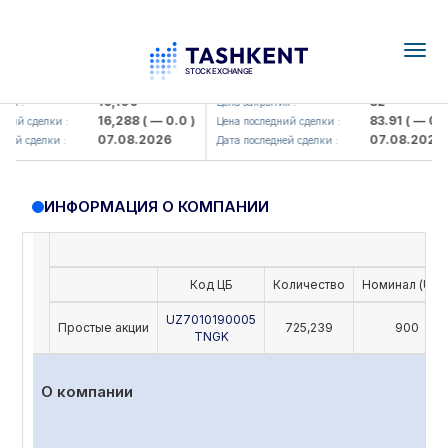
Togg
navig
Olmaliq KMK> AJ)
KFSK (<Kafolat sug'urta kompaniy
16,100
82
я :
Цена закрытия :
16,288
( — 0.0 )
83.91
( — 0.0 )
ий сделки :
Цена последний сделки :
07.08.2026
07.08.2026
ей сделки :
Дата последней сделки :
ИНФОРМАЦИЯ О КОМПАНИИ
Код ЦБ
Количество
Номинал (UZS
UZ7010190005
Простые акции
725,239
900
TNGK
О компании