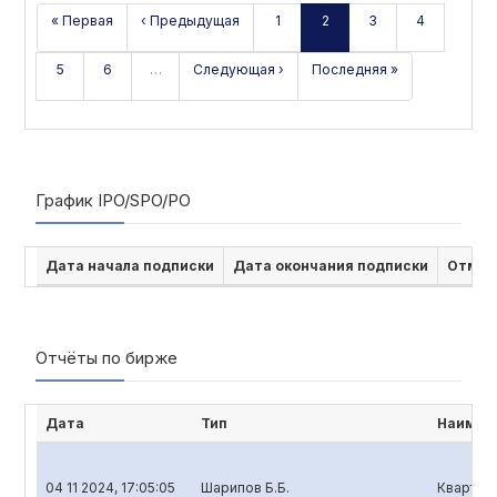
« Первая
‹ Предыдущая
1
2
3
4
5
6
…
Следующая ›
Последняя »
График IPO/SPO/PO
Дата начала подписки
Дата окончания подписки
Отмен
Отчёты по бирже
Дата
Тип
Наимен
04 11 2024, 17:05:05
Шарипов Б.Б.
Кварталь