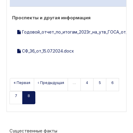
Проспекты и другая информация
Годовой_отчет_по_итогам_2023г_на_утв_ГОСА_от_28.
СФ_36_от_15.07.2024.docx
« Первая
‹ Предыдущая
…
4
5
6
7
8
Существенные факты