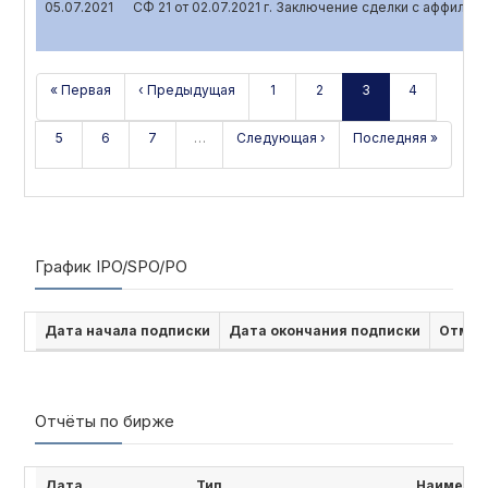
05.07.2021
СФ 21 от 02.07.2021 г. Заключение сделки с аффили
« Первая
‹ Предыдущая
1
2
3
4
5
6
7
…
Следующая ›
Последняя »
График IPO/SPO/PO
Дата начала подписки
Дата окончания подписки
Отмен
Отчёты по бирже
Дата
Тип
Наименов