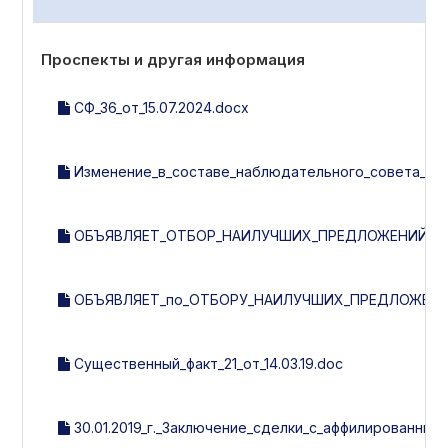
Проспекты и другая информация
СФ_36_от_15.07.2024.docx
Изменение_в_составе_наблюдательного_совета__рев
ОБЪЯВЛЯЕТ_ОТБОР_НАИЛУЧШИХ_ПРЕДЛОЖЕНИЙ_ПО_
ОБЪЯВЛЯЕТ_по_ОТБОРУ_НАИЛУЧШИХ_ПРЕДЛОЖЕНИ
Существенный_факт_21_от_14.03.19.doc
30.01.2019_г._Заключение_сделки_с_аффилированным