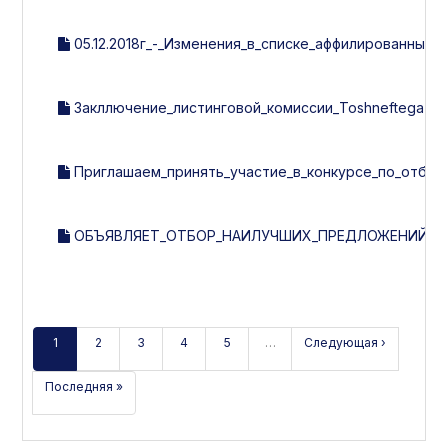
05.12.2018г_-_Изменения_в_списке_аффилированных_л
Закллючение_листинговой_комиссии_Toshneftegazquril
Приглашаем_принять_участие_в_конкурсе_по_отбору
ОБЪЯВЛЯЕТ_ОТБОР_НАИЛУЧШИХ_ПРЕДЛОЖЕНИЙ_ПО
1
2
3
4
5
…
Следующая ›
Последняя »