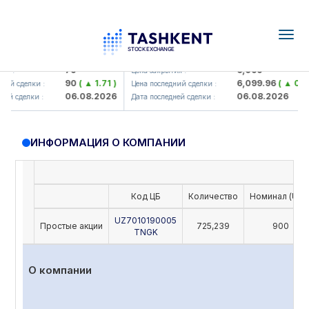
Togg
navig
amkorbank> ATB)
UZMK (<O'zmetkombinat> AJ)
79
6,099
я :
Цена закрытия :
90
( ▲ 1.71 )
6,099.96
( ▲ 0.08
ий сделки :
Цена последний сделки :
06.08.2026
06.08.2026
ей сделки :
Дата последней сделки :
ИНФОРМАЦИЯ О КОМПАНИИ
Код ЦБ
Количество
Номинал (UZS
UZ7010190005
Простые акции
725,239
900
TNGK
О компании