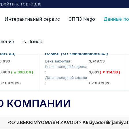
рейти к торговле
Интерактивный сервис
СППЗ Nego
Данные по
вление
Поиск
 AJ)
UZMKP (<O'zmetkombinat> AJ)
K
99
Цена закрытия :
3,748.99
Це
Цена последний сделки
Це
00
( ▲ 300.04 )
:
3,601
( ▼ 114.99 )
:
Дата последней сделки
Да
08.2026
:
07.08.2026
:
О КОМПАНИИ
<O'ZBEKKIMYOMASH ZAVODI> Aksiyadorlik jamiyat