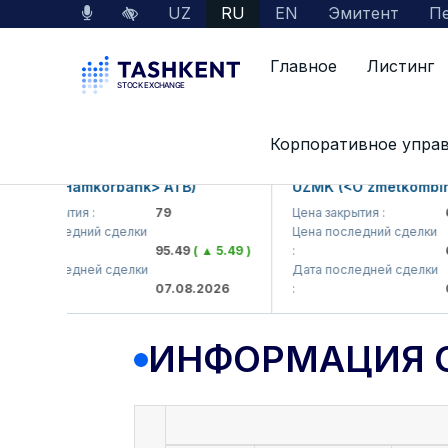
UZ
RU
EN
Эмитент
Пе
Главное
Листинг
Данные по рынку
Информация о компании
Корпоративное упра
KB (<Hamkorbank> ATB)
UZMK (<O'zmetkombinat>
а закрытия :
79
Цена закрытия :
6,0
а последний сделки
Цена последний сделки
95.49
( ▲ 5.49 )
:
6,4
а последней сделки
Дата последней сделки
07.08.2026
:
07.
ИНФОРМАЦИЯ 