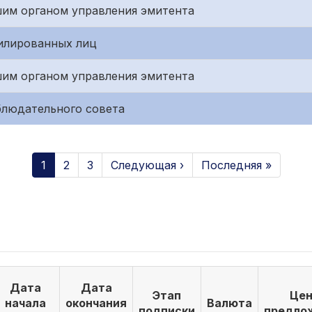
им органом управления эмитента
илированных лиц
им органом управления эмитента
блюдательного совета
1
2
3
Следующая ›
Последняя »
Дата
Дата
Этап
Цен
начала
окончания
Валюта
подписки
предло