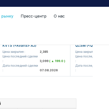
 рынку
Пресс-центр
О нас
VTS (<Kvarts> AJ)
QZSM (<Qizilqumsemen
на закрытия :
2,385
Цена закрытия :
1
на последний сделки
Цена последний сделки
3,099
( ▲ 199.0 )
:
1
та последней сделки
Дата последней сделки
07.08.2026
:
0
i