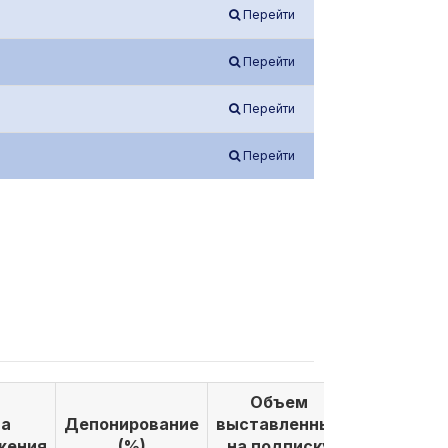
Перейти
Перейти
Перейти
Перейти
Объем
Объем
а
Депонирование
выставленных
выкуплен
жения
(%)
на подписку
по подпи