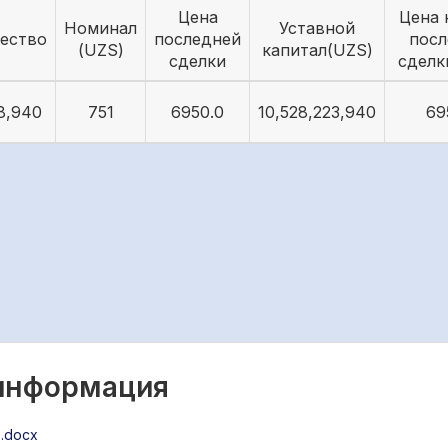
Цена
Цена 
Номинал
Уставной
ество
последней
посл
(UZS)
капитал(UZS)
сделки
сделк
8,940
751
6950.0
10,528,223,940
69
 информация
.docx