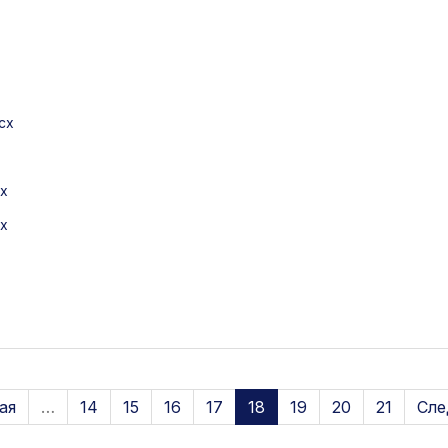
cx
x
x
ая
…
14
15
16
17
18
19
20
21
Сле