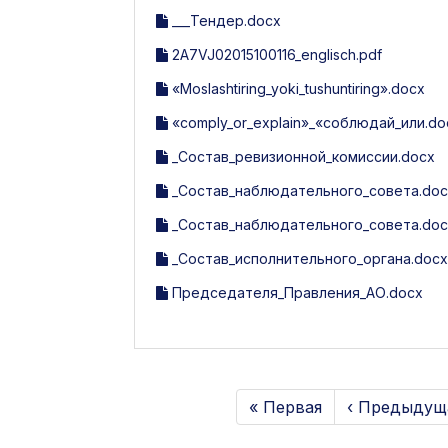
___Тендер.docx
2A7VJ02015100116_englisch.pdf
«Moslashtiring_yoki_tushuntiring».docx
«comply_or_explain»_«соблюдай_или.do
_Состав_ревизионной_комиссии.docx
_Состав_наблюдательного_совета.doc
_Состав_наблюдательного_совета.doc
_Состав_исполнительного_органа.docx
Председателя_Правления_АО.docx
« Первая
‹ Предыдущ