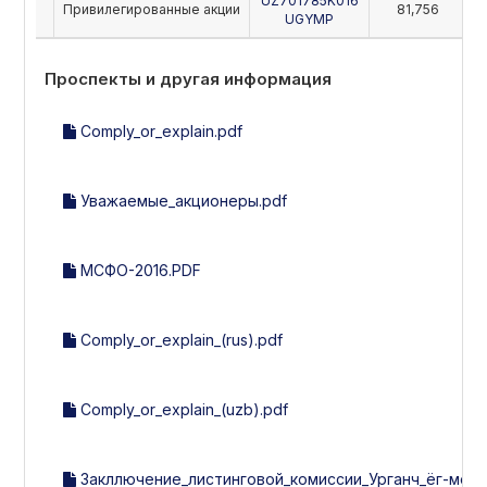
UZ701785K016
Привилегированные акции
81,756
UGYMP
Проспекты и другая информация
Сomply_or_explain.pdf
Уважаемые_акционеры.pdf
МСФО-2016.PDF
Comply_or_explain_(rus).pdf
Comply_or_explain_(uzb).pdf
Закллючение_листинговой_комиссии_Урганч_ёг-мой_за