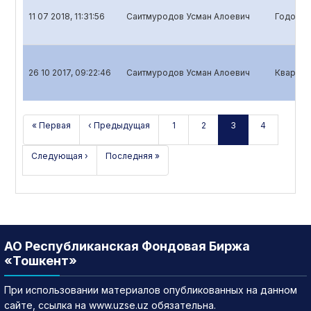
11 07 2018, 11:31:56
Саитмуродов Усман Алоевич
Годовой
26 10 2017, 09:22:46
Саитмуродов Усман Алоевич
Квартал
« Первая
‹ Предыдущая
1
2
3
4
Следующая ›
Последняя »
АО Республиканская Фондовая Биржа
«Тошкент»
При использовании материалов опубликованных на данном
сайте, ссылка на www.uzse.uz обязательна.