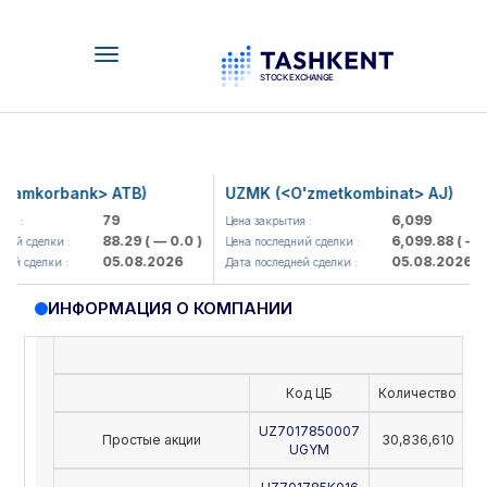
Toggle
navigation
amkorbank> ATB)
UZMK (<O'zmetkombinat> AJ)
79
6,099
 :
Цена закрытия :
88.29
( — 0.0 )
6,099.88
( — 0.
ий сделки :
Цена последний сделки :
05.08.2026
05.08.2026
й сделки :
Дата последней сделки :
ИНФОРМАЦИЯ О КОМПАНИИ
Код ЦБ
Количество
Н
UZ7017850007
Простые акции
30,836,610
UGYM