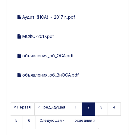
Аудит_(НСА)_-_2017_г..pdf
МСФО-2017.pdf
объявления_об_ОСА.pdf
объявления_об_ВнОСА.pdf
« Первая
‹ Предыдущая
1
2
3
4
5
6
Следующая ›
Последняя »