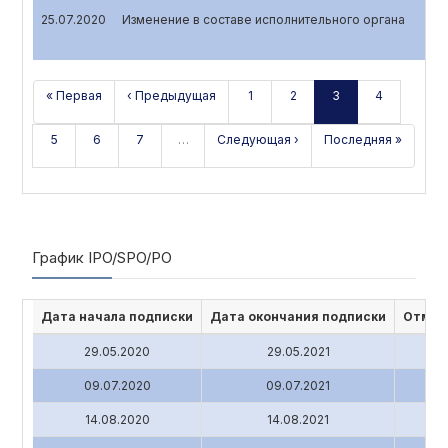
25.07.2020
Изменение в составе исполнительного органа
« Первая
‹ Предыдущая
1
2
3
4
5
6
7
…
Следующая ›
Последняя »
График IPO/SPO/PO
Дата начала подписки
Дата окончания подписки
Отмен
29.05.2020
29.05.2021
09.07.2020
09.07.2021
14.08.2020
14.08.2021