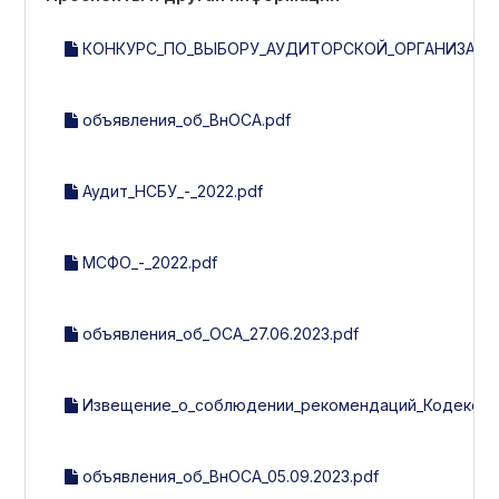
КОНКУРС_ПО_ВЫБОРУ_АУДИТОРСКОЙ_ОРГАНИЗАЦИИ_
объявления_об_ВнОСА.pdf
Аудит_НСБУ_-_2022.pdf
МСФО_-_2022.pdf
объявления_об_ОСА_27.06.2023.pdf
Извещение_о_соблюдении_рекомендаций_Кодекса_к
объявления_об_ВнОСА_05.09.2023.pdf