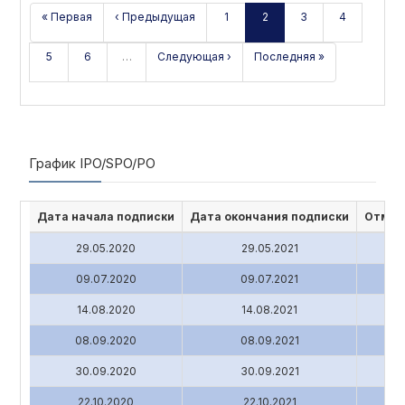
« Первая
‹ Предыдущая
1
2
3
4
5
6
…
Следующая ›
Последняя »
График IPO/SPO/PO
Дата начала подписки
Дата окончания подписки
Отмен
29.05.2020
29.05.2021
09.07.2020
09.07.2021
14.08.2020
14.08.2021
08.09.2020
08.09.2021
30.09.2020
30.09.2021
22.10.2020
22.10.2021