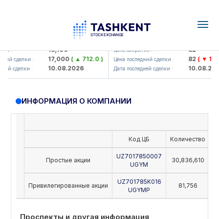
Togg
navig
<Olmaliq KMK> AJ)
KFSK (<Kafolat sug'urta kompan
16,100
82
я :
Цена закрытия :
17,000
( ▲ 712.0 )
82
( ▼ 1.91 
ний сделки :
Цена последний сделки :
10.08.2026
10.08.202
ей сделки :
Дата последней сделки :
ИНФОРМАЦИЯ О КОМПАНИИ
Код ЦБ
Количество
Н
UZ7017850007
Простые акции
30,836,610
UGYM
UZ701785K016
Привилегированные акции
81,756
UGYMP
Проспекты и другая информация