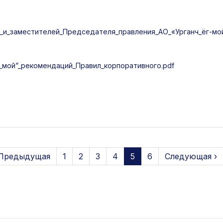
и_заместителей_Председателя_правления_АО_«Урганч_ёг-мой
_мой”_рекомендаций_Правил_корпоративного.pdf
 Предыдущая
1
2
3
4
5
6
Следующая ›