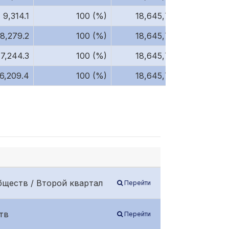
9,314.1
100 (%)
18,645,786
8,279.2
100 (%)
18,645,786
7,244.3
100 (%)
18,645,786
6,209.4
100 (%)
18,645,786
бществ / Второй квартал
Перейти
тв
Перейти