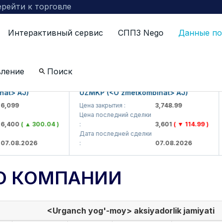
рейти к торговле
Интерактивный сервис
СППЗ Nego
Данные по
вление
Поиск
> AJ)
UZMKP (<O'zmetkombinat> AJ)
K
99
Цена закрытия :
3,748.99
Ц
Цена последний сделки
Ц
400
( ▲ 300.04 )
:
3,601
( ▼ 114.99 )
:
Дата последней сделки
Д
08.2026
:
07.08.2026
:
О КОМПАНИИ
<Urganch yog'-moy> aksiyadorlik jamiyati