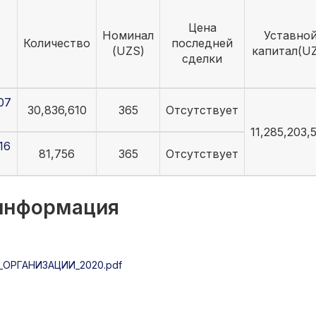
Цена
Номинал
Уставно
Количество
последней
(UZS)
капитал(U
сделки
07
30,836,610
365
Отсутствует
11,285,203,
16
81,756
365
Отсутствует
 информация
ОРГАНИЗАЦИИ_2020.pdf