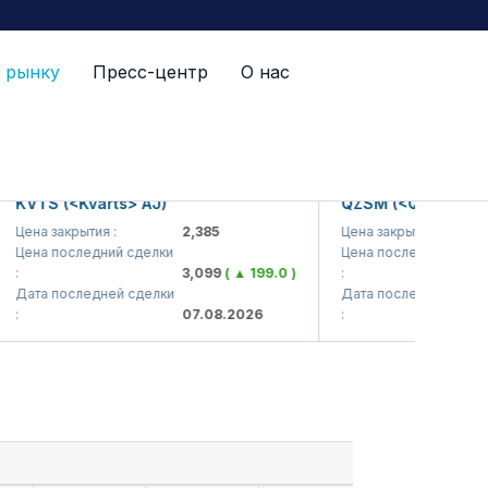
 рынку
Пресс-центр
О нас
VTS (<Kvarts> AJ)
QZSM (<Qizilqumseme
ена закрытия :
2,385
Цена закрытия :
ена последний сделки
Цена последний сделки
3,099
( ▲ 199.0 )
:
ата последней сделки
Дата последней сделки
07.08.2026
: