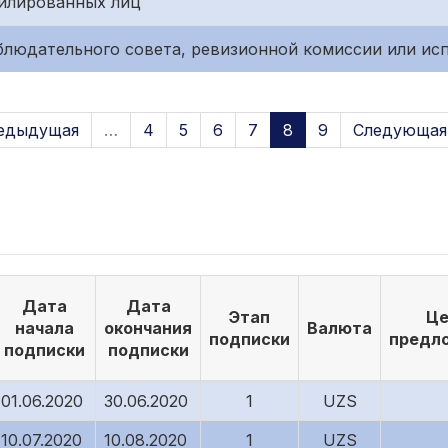
филированных лиц
блюдательного совета, ревизионной комиссии или ис
редыдущая
…
4
5
6
7
8
9
Следующая
Дата
Дата
Этап
Це
начала
окончания
Валюта
подписки
предл
подписки
подписки
01.06.2020
30.06.2020
1
UZS
10.07.2020
10.08.2020
1
UZS