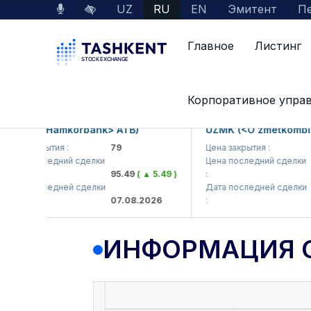
UZ
RU
EN
Эмитент
Пе
Главное
Листинг
Данные по рынку
Информация о компании
Корпоративное упра
KB (<Hamkorbank> ATB)
UZMK (<O'zmetkombinat
на закрытия :
79
Цена закрытия :
6,0
на последний сделки
Цена последний сделки
95.49
( ▲ 5.49 )
:
6,
та последней сделки
Дата последней сделки
07.08.2026
:
07.
ИНФОРМАЦИЯ 