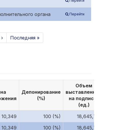
Перейти
полнительного органа
Перейти
 ›
Последняя »
Объем
Объе
на
Депонирование
выставленных
выкупле
ожения
(%)
на подписку
по подп
(ед.)
(ед.)
10,349
100 (%)
18,645,789
10,349
100 (%)
18,645,786