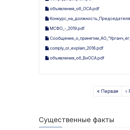
объявления_об_ОСА.pdf
Конкурс_на_должность_Председателя_
МСФО_-_2019.pdf
Сообщение_о_принятии_АО_“Урганч_ёг
comply_or_explain_2018.pdf
объявления_об_ВнОСА.pdf
« Первая
‹
Существенные факты