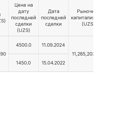
Цена на
дату
Дата
Рыночная
й
последней
последней
капитализация
ZS)
сделки
сделки
(UZS)
(UZS)
4500.0
11.09.2024
590
11,285,203,590
1450.0
15.04.2022