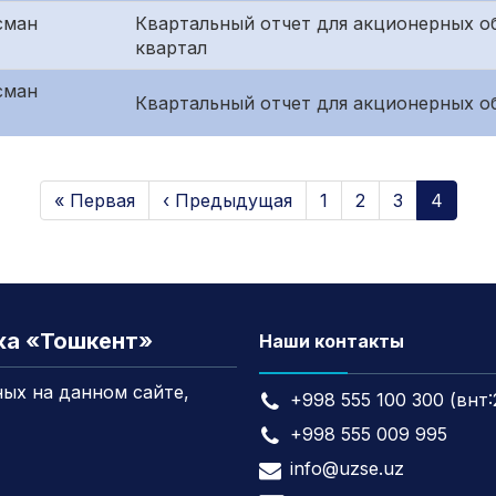
сман
Квартальный отчет для акционерных о
квартал
сман
Квартальный отчет для акционерных об
« Первая
‹ Предыдущая
1
2
3
4
жа «Тошкент»
Наши контакты
ых на данном сайте,
+998 555 100 300 (внт:
+998 555 009 995
info@uzse.uz