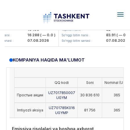
Togg
navig
Olmaliq KMK> AJ)
KFSK (<Kafolat sug'urta kompaniy
16 100
82
:
Yopilish narxi :
16 288
( — 0.0 )
83.91
( — 0.0 )
arxi :
So'nggi bitim narxi :
07.08.2026
07.08.2026
sanasi :
So'nggi bitim sanasi :
KOMPANIYA HAQIDA MA'LUMOT
QQ kodi
Soni
Nominal (UZS)
UZ7017850007
Простые акции
30 836 610
365
UGYM
UZ701785K016
Imtiyozli aksiya
81 756
365
UGYMP
Emissiya risolalari va boshqa axborot