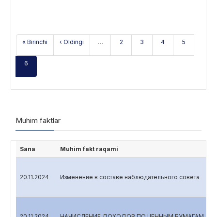
« Birinchi
‹ Oldingi
…
2
3
4
5
6
Muhim faktlar
Sana
Muhim fakt raqami
20.11.2024
Изменение в составе наблюдательного совета
20.11.2024
НАЧИСЛЕНИЕ ДОХОДОВ ПО ЦЕННЫМ БУМАГАМ