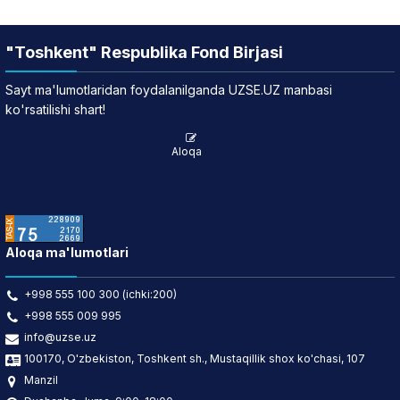
"Toshkent" Respublika Fond Birjasi
Sayt ma'lumotlaridan foydalanilganda UZSE.UZ manbasi
ko'rsatilishi shart!
Aloqa
Aloqa ma'lumotlari
+998 555 100 300 (ichki:200)
+998 555 009 995
info@uzse.uz
100170, O'zbekiston, Toshkent sh., Mustaqillik shox ko'chasi, 107
Manzil