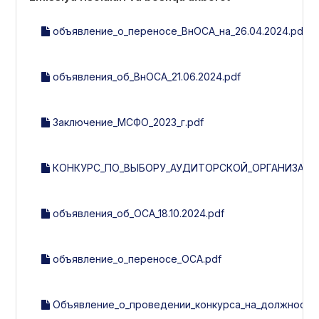
объявление_о_переносе_ВнОСА_на_26.04.2024.pdf
объявления_об_ВнОСА_21.06.2024.pdf
Заключение_МСФО_2023_г.pdf
КОНКУРС_ПО_ВЫБОРУ_АУДИТОРСКОЙ_ОРГАНИЗАЦИИ
объявления_об_ОСА_18.10.2024.pdf
объявление_о_переносе_ОСА.pdf
Объявление_о_проведении_конкурса_на_должность_