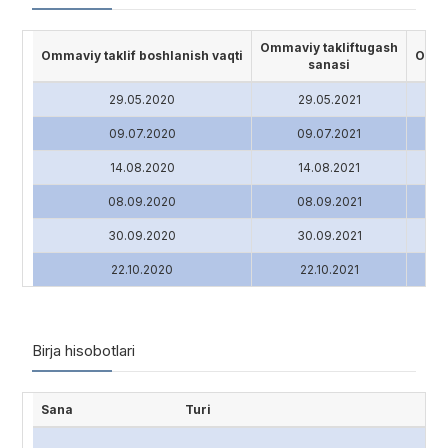
Ommaviy takliftugash
Ommaviy taklif boshlanish vaqti
Ommav
sanasi
29.05.2020
29.05.2021
09.07.2020
09.07.2021
14.08.2020
14.08.2021
08.09.2020
08.09.2021
30.09.2020
30.09.2021
22.10.2020
22.10.2021
Birja hisobotlari
Sana
Turi
Hi