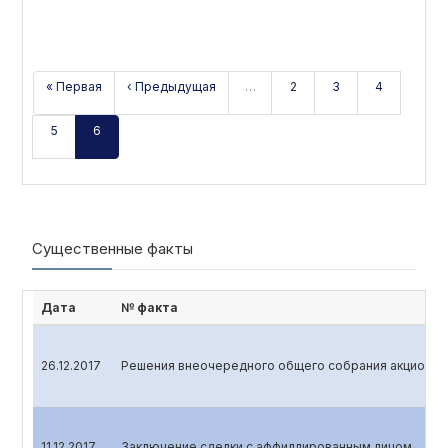
« Первая
‹ Предыдущая
…
2
3
4
5
6
Существенные факты
Дата
№ факта
26.12.2017
Решения внеочередного общего собрания акционеров
11.12.2017
Заключение сделки с аффиллированным лицом