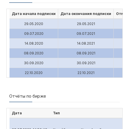
Дата начала подписки
Дата окончания подписки
Отмен
29.05.2020
29.05.2021
09.07.2020
09.07.2021
14.08.2020
14.08.2021
08.09.2020
08.09.2021
30.09.2020
30.09.2021
22.10.2020
22.10.2021
Отчёты по бирже
Дата
Тип
Н