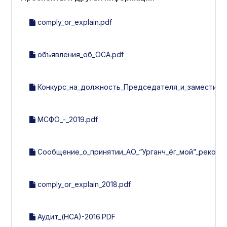
comply_or_explain.pdf
объявления_об_ОСА.pdf
Конкурс_на_должность_Председателя_и_заместител
МСФО_-_2019.pdf
Сообщение_о_принятии_АО_“Урганч_ёг_мой”_рекоме
comply_or_explain_2018.pdf
Аудит_(НСА)-2016.PDF