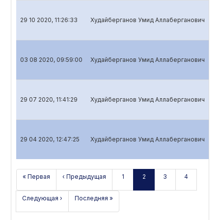
29 10 2020, 11:26:33
Худайберганов Умид Аллаберганович
Кв
03 08 2020, 09:59:00
Худайберганов Умид Аллаберганович
Го
29 07 2020, 11:41:29
Худайберганов Умид Аллаберганович
Кв
29 04 2020, 12:47:25
Худайберганов Умид Аллаберганович
Кв
« Первая
‹ Предыдущая
1
2
3
4
Следующая ›
Последняя »