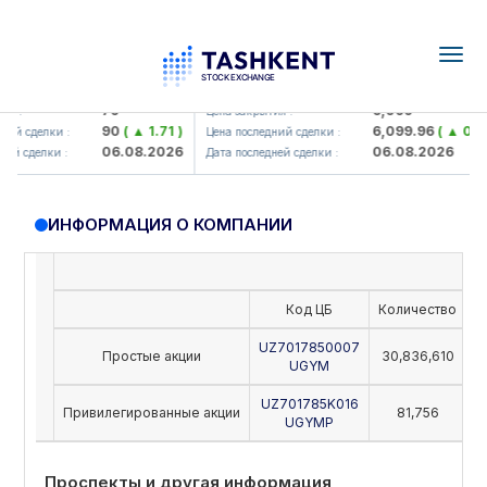
Togg
navig
amkorbank> ATB)
UZMK (<O'zmetkombinat> AJ)
79
6,099
 :
Цена закрытия :
90
( ▲ 1.71 )
6,099.96
( ▲ 0.08 
й сделки :
Цена последний сделки :
06.08.2026
06.08.2026
й сделки :
Дата последней сделки :
ИНФОРМАЦИЯ О КОМПАНИИ
Код ЦБ
Количество
Н
UZ7017850007
Простые акции
30,836,610
UGYM
UZ701785K016
Привилегированные акции
81,756
UGYMP
Проспекты и другая информация