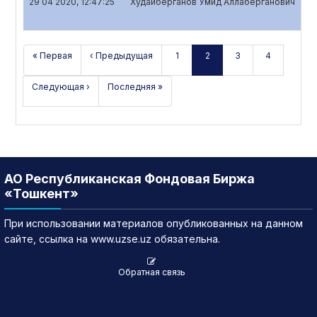
29 04 2020, 12:47:25
Худайберганов Умид Аллаберганович
Кв
« Первая
‹ Предыдущая
1
2
3
4
Следующая ›
Последняя »
АО Республиканская Фондовая Биржа
«Тошкент»
При использовании материалов опубликованных на данном
сайте, ссылка на www.uzse.uz обязательна.
Обратная связь