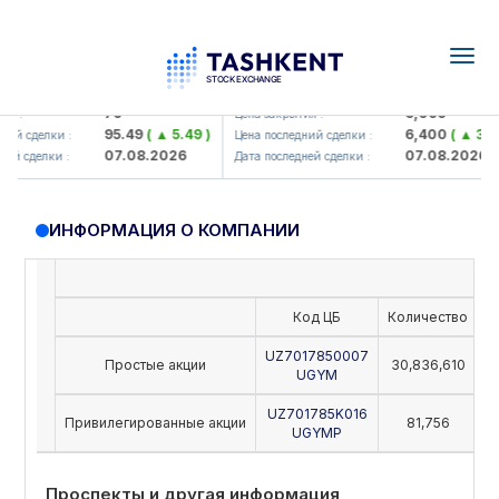
Togg
navig
Hamkorbank> ATB)
UZMK (<O'zmetkombinat> AJ)
79
6,099
я :
Цена закрытия :
95.49
( ▲ 5.49 )
6,400
( ▲ 300
ий сделки :
Цена последний сделки :
07.08.2026
07.08.2026
ей сделки :
Дата последней сделки :
ИНФОРМАЦИЯ О КОМПАНИИ
Код ЦБ
Количество
Н
UZ7017850007
Простые акции
30,836,610
UGYM
UZ701785K016
Привилегированные акции
81,756
UGYMP
Проспекты и другая информация