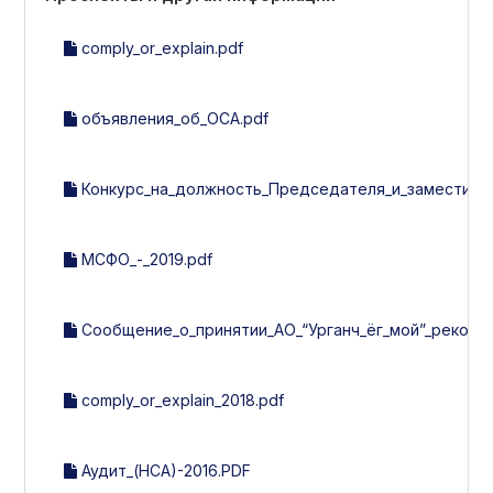
comply_or_explain.pdf
объявления_об_ОСА.pdf
Конкурс_на_должность_Председателя_и_заместител
МСФО_-_2019.pdf
Сообщение_о_принятии_АО_“Урганч_ёг_мой”_рекоме
comply_or_explain_2018.pdf
Аудит_(НСА)-2016.PDF