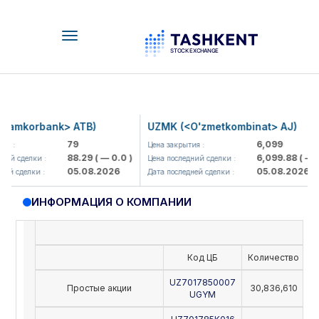
Toggle
navigation
amkorbank> ATB)
UZMK (<O'zmetkombinat> AJ)
79
6,099
 :
Цена закрытия :
88.29
( — 0.0 )
6,099.88
( — 0.
ий сделки :
Цена последний сделки :
05.08.2026
05.08.2026
й сделки :
Дата последней сделки :
ИНФОРМАЦИЯ О КОМПАНИИ
Код ЦБ
Количество
Н
UZ7017850007
Простые акции
30,836,610
UGYM