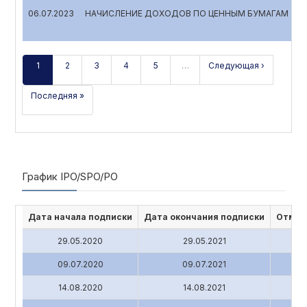
06.07.2023
НАЧИСЛЕНИЕ ДОХОДОВ ПО ЦЕННЫМ БУМАГАМ
1
2
3
4
5
…
Следующая ›
Последняя »
График IPO/SPO/PO
Дата начала подписки
Дата окончания подписки
Отмен
29.05.2020
29.05.2021
09.07.2020
09.07.2021
14.08.2020
14.08.2021