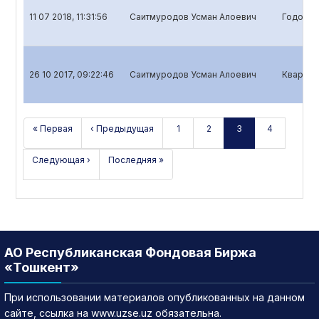
11 07 2018, 11:31:56
Саитмуродов Усман Алоевич
Годовой
26 10 2017, 09:22:46
Саитмуродов Усман Алоевич
Квартал
« Первая
‹ Предыдущая
1
2
3
4
Следующая ›
Последняя »
АО Республиканская Фондовая Биржа
«Тошкент»
При использовании материалов опубликованных на данном
сайте, ссылка на www.uzse.uz обязательна.