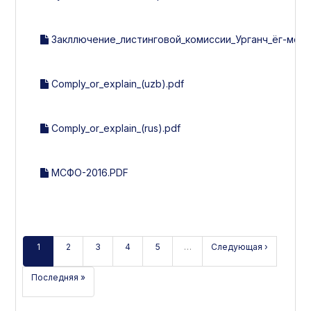
Закллючение_листинговой_комиссии_Урганч_ёг-мой_за
Comply_or_explain_(uzb).pdf
Comply_or_explain_(rus).pdf
МСФО-2016.PDF
1
2
3
4
5
…
Следующая ›
Последняя »