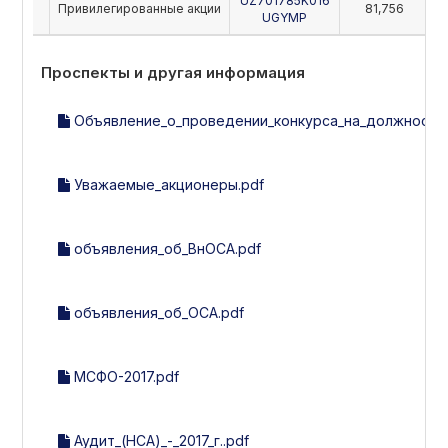
UZ701785K016
Привилегированные акции
81,756
UGYMP
Проспекты и другая информация
Объявление_о_проведении_конкурса_на_должность_
Уважаемые_акционеры.pdf
объявления_об_ВнОСА.pdf
объявления_об_ОСА.pdf
МСФО-2017.pdf
Аудит_(НСА)_-_2017_г..pdf