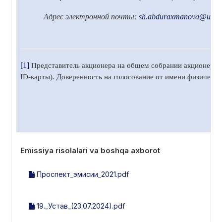
Адрес электронной почты:
sh.abduraxmanova
@uzbek
[1]
Представитель акционера на общем собрании акционеров 
ID-карты). Доверенность на голосование от имени физическ
Emissiya risolalari va boshqa axborot
Проспект_эмисии_2021.pdf
19._Устав_(23.07.2024).pdf