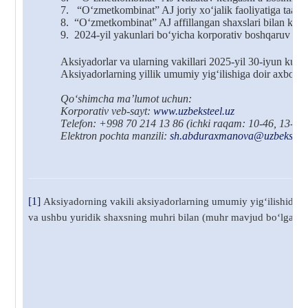
7.
“O‘zmetkombinat” AJ joriy xo‘jalik faoliyatiga taalluq
8.
“O‘zmetkombinat” AJ affillangan shaxslari bilan kelgu
9.
2024-yil yakunlari bo‘yicha korporativ boshqaruv tizim
Aksiyadorlar va ularning vakillari 2025-yil 30-iyun kuni
Aksiyadorlarning yillik umumiy yig‘ilishiga doir axboro
Qo‘shimcha
ma
’
lumot uchun:
Korporativ
veb-sayt:
www.uzbeksteel.uz
T
elefon: +998 70 214 13 86
(ichki raqam: 10-46, 13-22
Elektron pochta manzili
:
sh.abduraxmanova@uzbeksteel
[1]
Aksiyadorning vakili aksiyadorlarning umumiy yig‘ilishida y
va ushbu yuridik shaxsning muhri bilan (muhr mavjud bo‘lgan taqd