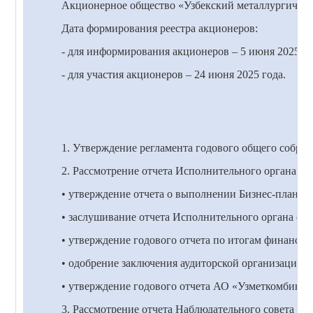
Акционерное общество «Узбекский металлургический
Дата формирования реестра акционеров:
- для информирования акционеров –
5
июня 202
5
го
- для участия акционеров – 2
4
июня 202
5
года.
1. Утверждение регламента годового общего собран
2. Рассмотрение отчета Исполнительного органа АО
• утверждение отчета о выполнении Бизнес-плана;
• заслушивание отчета Исполнительного органа об 
• утверждение годового отчета по итогам финансово
• одобрение заключения аудиторской организации п
• утверждение годового отчета АО «Узметкомбинат
3. Рассмотрение отчета Наблюдательного совета АО