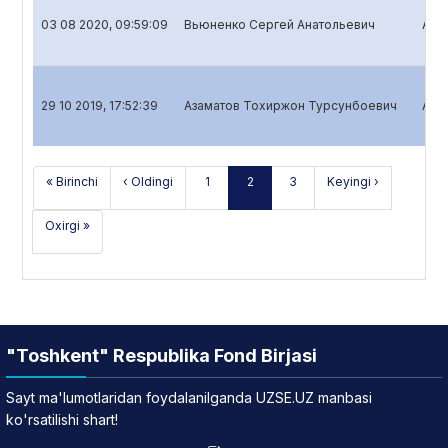
03 08 2020, 09:59:09
Вьюненко Сергей Анатольевич
Aksi
29 10 2019, 17:52:39
Азаматов Тохиржон Турсунбоевич
Aksi
« Birinchi
‹ Oldingi
1
2
3
Keyingi ›
Oxirgi »
"Toshkent" Respublika Fond Birjasi
Sayt ma'lumotlaridan foydalanilganda UZSE.UZ manbasi
ko'rsatilishi shart!