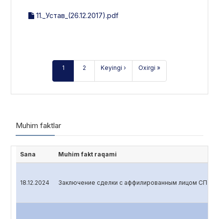
11._Устав_(26.12.2017).pdf
1
2
Keyingi ›
Oxirgi »
Muhim faktlar
Sana
Muhim fakt raqami
18.12.2024
Заключение сделки с аффилированным лицом СП ООО