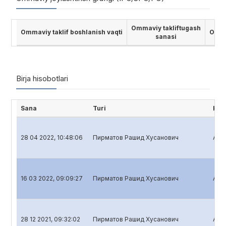
Ommaviy takliftugash
Ommaviy taklif boshlanish vaqti
Ommav
sanasi
Birja hisobotlari
Sana
Turi
His
28 04 2022, 10:48:06
Пирматов Рашид Хусанович
Aksi
16 03 2022, 09:09:27
Пирматов Рашид Хусанович
Aksi
28 12 2021, 09:32:02
Пирматов Рашид Хусанович
Aksi