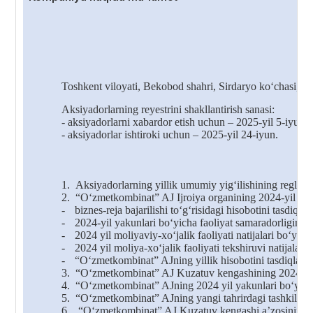
Toshkent viloyati, Bekobod shahri, Sirdaryo ko‘chasi, 1-
A
ksiyadorlar
ning
re
y
estri
ni
shakllantirish
sana
si
:
- aksiyadorlarni xabardor
etish
uchun – 2025-yil 5-iyun;
- aksiyadorlar
ishtiroki
uchun – 2025-yil 2
4
-iyun.
1.
Aksiyadorlarning yillik umumiy yig‘ilishining reglamen
2.
“O‘zmetkombinat” AJ Ijroiya organining 2024-yil yaku
-
biznes-reja bajarilishi to‘g‘risidagi hisobotini tasdiqlas
-
2024-yil yakunlari bo‘yicha faoliyat samaradorligini b
-
2024 yil moliyaviy-xo‘jalik faoliyati natijalari bo‘yicha
-
2024 yil moliya-xo‘jalik faoliyati tekshiruvi natijalari
-
“O‘zmetkombinat” AJning yillik hisobotini tasdiqlash
3.
“O‘zmetkombinat” AJ Kuzatuv kengashining 2024-yil fao
4.
“O‘zmetkombinat” AJning 2024 yil yakunlari bo‘yicha f
5.
“O‘zmetkombinat” AJning yangi tahrirdagi tashkiliy tu
6.
“O‘zmetkombinat” AJ Kuzatuv kengashi aʼzosining vako