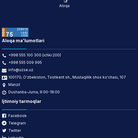
Aloqa
Aloqa ma'lumotlari
+998 555 100 300 (ichki:200)
+998 555 009 995
info@uzse.uz
100170, O'zbekiston, Toshkent sh., Mustaqillik shox ko'chasi, 107
Manzil
Dushanba-Juma, 9:00-18:00
Ijtimoiy tarmoqlar
Facebook
Telegram
Twitter
Linkedin