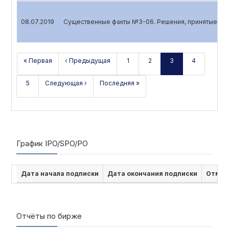
08.07.2019
Существенные факты №3-06. Решения, принятые выс
« Первая
‹ Предыдущая
1
2
3
4
5
Следующая ›
Последняя »
График IPO/SPO/PO
Дата начала подписки
Дата окончания подписки
Отмен
Отчёты по бирже