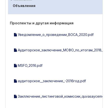
Объявления
Проспекты и другая информация
Уведомление_о_проведении_ВОСА_2020.pdf
Аудиторское_заключение_МСФО_по_итогам_2018_го
MSFO_2016.pdf
аудиторcкое__заключение_-2016год.pdf
Закллючение_листинговой_комиссии_quvasaycement.