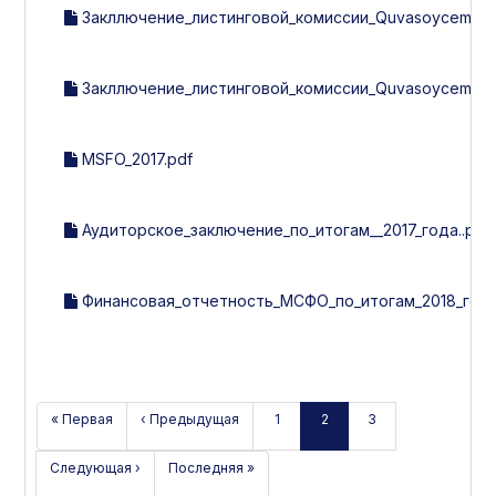
Закллючение_листинговой_комиссии_Quvasoycement_з
Закллючение_листинговой_комиссии_Quvasoycement_з
MSFO_2017.pdf
Аудиторское_заключение_по_итогам__2017_года..pdf
Финансовая_отчетность_МСФО_по_итогам_2018_год
« Первая
‹ Предыдущая
1
2
3
Следующая ›
Последняя »