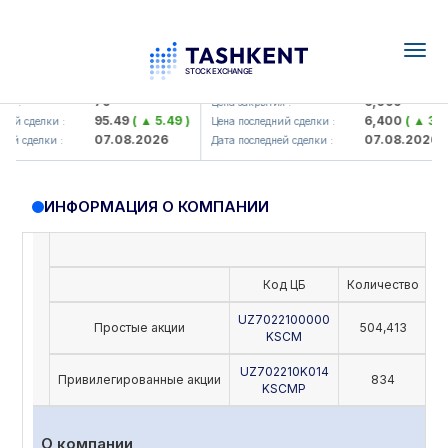
Togg
navig
amkorbank> ATB)
UZMK (<O'zmetkombinat> AJ)
79
6,099
 :
Цена закрытия :
95.49
( ▲ 5.49 )
6,400
( ▲ 300.
ий сделки :
Цена последний сделки :
07.08.2026
07.08.2026
й сделки :
Дата последней сделки :
ИНФОРМАЦИЯ О КОМПАНИИ
Код ЦБ
Количество
Н
UZ7022100000
Простые акции
504,413
KSCM
UZ702210K014
Привилегированные акции
834
KSCMP
О компании