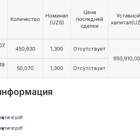
Цена
Номинал
Уставно
Количество
последней
(UZS)
капитал(UZ
сделки
07
450,630
1,300
Отсутствует
650,910,0
19
50,070
1,300
Отсутствует
 информация
атига!.pdf
атига!.pdf