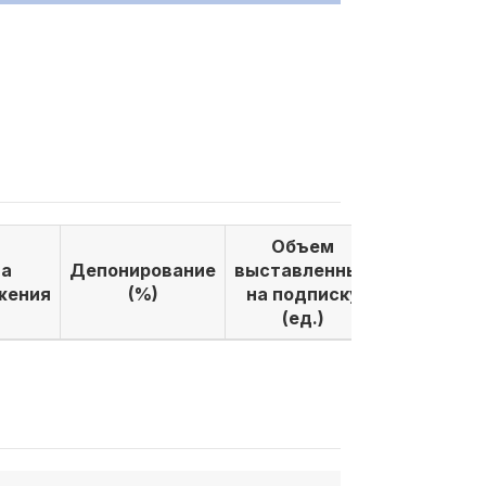
Объем
Объем
а
Депонирование
выставленных
выкуплен
жения
(%)
на подписку
по подпи
(ед.)
(ед.)