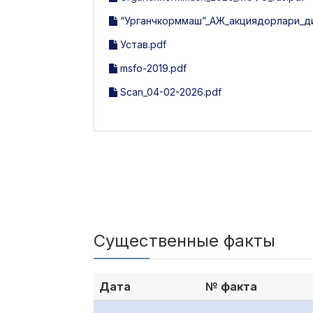
“Урганчкорммаш”_АЖ_акциядорлари_диққ
Устав.pdf
msfo-2019.pdf
Scan_04-02-2026.pdf
Существенные факты
Дата
№ факта