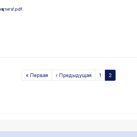
атига!.pdf
« Первая
‹ Предыдущая
1
2