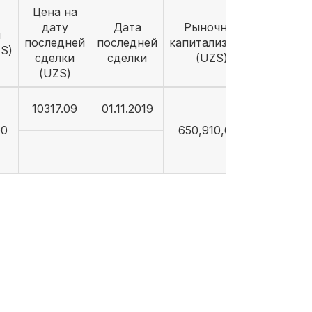
Цена на
дату
Дата
Рыночная
й
последней
последней
капитализация
S)
сделки
сделки
(UZS)
(UZS)
10317.09
01.11.2019
00
650,910,000