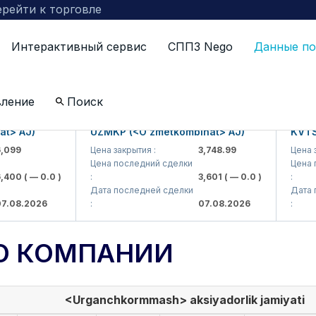
рейти к торговле
Интерактивный сервис
СППЗ Nego
Данные по
вление
Поиск
 AJ)
UZMKP (<O'zmetkombinat> AJ)
KVTS (<
9
Цена закрытия :
3,748.99
Цена закр
Цена последний сделки
Цена пос
00
( — 0.0 )
:
3,601
( — 0.0 )
:
Дата последней сделки
Дата пос
8.2026
:
07.08.2026
:
О КОМПАНИИ
<Urganchkormmash> aksiyadorlik jamiyati