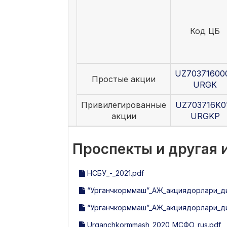
Код ЦБ
UZ70371600
Простые акции
URGK
Привилегированные
UZ703716K0
акции
URGKP
Проспекты и другая
НСБУ_-_2021.pdf
“Урганчкорммаш”_АЖ_акциядорлари_диққ
“Урганчкорммаш”_АЖ_акциядорлари_диққ
Urganchkormmash_2020_МСФО_rus.pdf