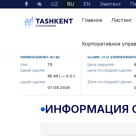
UZ
RU
EN
Эмитент
Пе
Главное
Листинг
Данные по рынку
Информация о компании
Корпоративное упра
KB (<Hamkorbank> ATB)
UZMK (<O'zmetkombinat>
а закрытия :
79
Цена закрытия :
6,09
а последний сделки
Цена последний сделки
95.49
( — 0.0 )
:
6,4
а последней сделки
Дата последней сделки
07.08.2026
:
07.0
ИНФОРМАЦИЯ 