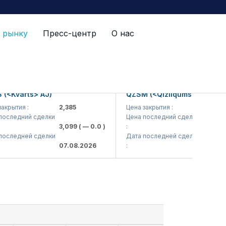
 рынку
Пресс-центр
О нас
Kvarts> AJ)
QZSM (<Qizilqumsement> AJ)
ытия :
2,385
Цена закрытия :
1,208
ледний сделки
Цена последний сделки
3,099
( — 0.0 )
:
1,220
( — 0
ледней сделки
Дата последней сделки
07.08.2026
:
07.08.202