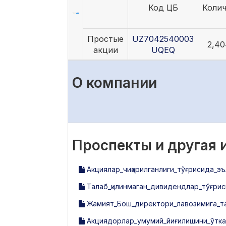
Код ЦБ
Коли
Простые
UZ7042540003
2,40
акции
UQEQ
О компании
Проспекты и другая
Акциялар_чиқарилганлиги_тўғрисида_эъ
Талаб_қилинмаган_дивидендлар_тўғрис
Жамият_Бош_директори_лавозимига_та
Акциядорлар_умумий_йиғилишини_ўтка