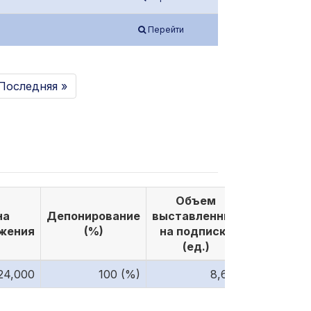
Перейти
Последняя »
Объем
Объе
на
Депонирование
выставленных
выкуплен
жения
(%)
на подписку
по подпи
(ед.)
(ед.)
24,000
100 (%)
8,610
8