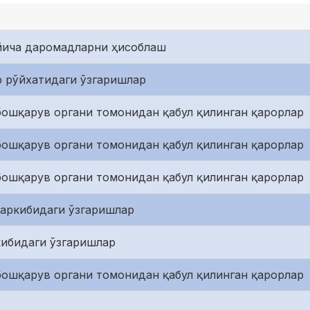
ўйича даромадларни ҳисоблаш
 рўйхатидаги ўзгаришлар
ошқарув органи томонидан қабул қилинган қарорлар
ошқарув органи томонидан қабул қилинган қарорлар
ошқарув органи томонидан қабул қилинган қарорлар
аркибидаги ўзгаришлар
кибидаги ўзгаришлар
ошқарув органи томонидан қабул қилинган қарорлар