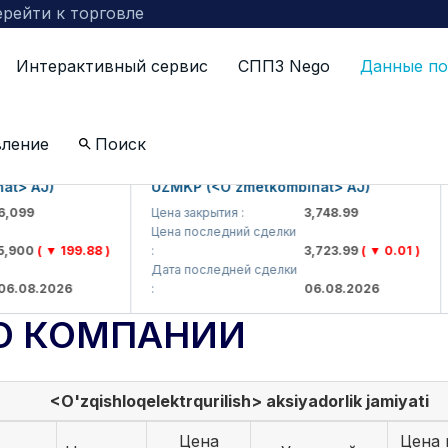
рейти к торговле
Интерактивный сервис
СППЗ Nego
Данные по
вление
Поиск
 AJ)
UZMKP (<O'zmetkombinat> AJ)
K
99
Цена закрытия :
3,748.99
Це
Цена последний сделки
Ц
00
( ▼ 199.88 )
:
3,723.99
( ▼ 0.01 )
:
Дата последней сделки
Д
08.2026
:
06.08.2026
:
О КОМПАНИИ
<O'zqishloqelektrqurilish> aksiyadorlik jamiyati
Цена
Цена 