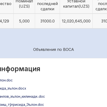
Номинал
Уставной
чество
последней
пос
(UZS)
капитал(UZS)
сделки
сделк
4,129
5,000
31000.0
12,020,645,000
31
Объявления по ВОСА
 информация
лон.doc
ида_эълон.docx
нлов_эълон_килинади..doc
зиш_тўғрисида_Эълон.doc