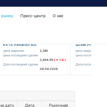
 рынку
Пресс-центр
О нас
VTS (<Kvarts> AJ)
QZSM (<Qizilqumseme
на закрытия :
2,385
Цена закрытия :
ена последний сделки
Цена последний сделки
2,694.99
( ▼ 1.0 )
:
ата последней сделки
Дата последней сделки
06.08.2026
:
на дату
Дата
Рыночная