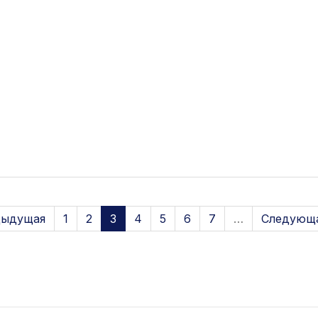
дыдущая
1
2
3
4
5
6
7
…
Следующа