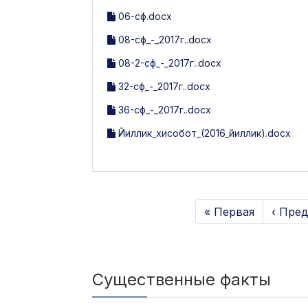
06-сф.docx
08-сф_-_2017г..docx
08-2-сф_-_2017г..docx
32-сф_-_2017г..docx
36-сф_-_2017г..docx
Йиллик_хисобот_(2016_йиллик).docx
« Первая
‹ Пре
Существенные факты