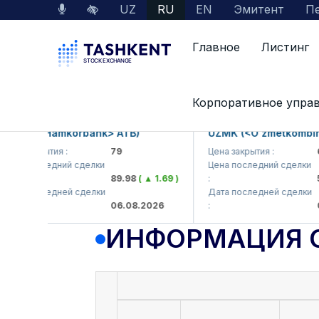
UZ
RU
EN
Эмитент
Пе
Главное
Листинг
Данные по рынку
Информация о компании
Корпоративное упра
KB (<Hamkorbank> ATB)
UZMK (<O'zmetkombinat>
а закрытия :
79
Цена закрытия :
6,0
а последний сделки
Цена последний сделки
89.98
( ▲ 1.69 )
:
5,9
а последней сделки
Дата последней сделки
06.08.2026
:
06.
ИНФОРМАЦИЯ 