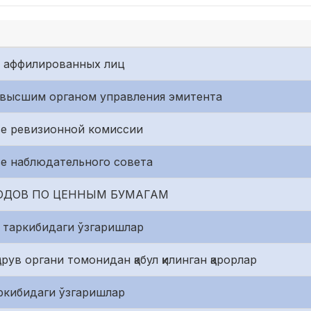
е аффилированных лиц
 высшим органом управления эмитента
ве ревизионной комиссии
е наблюдательного совета
ОДОВ ПО ЦЕННЫМ БУМАГАМ
 таркибидаги ўзгаришлар
рув органи томонидан қабул қилинган қарорлар
ркибидаги ўзгаришлар