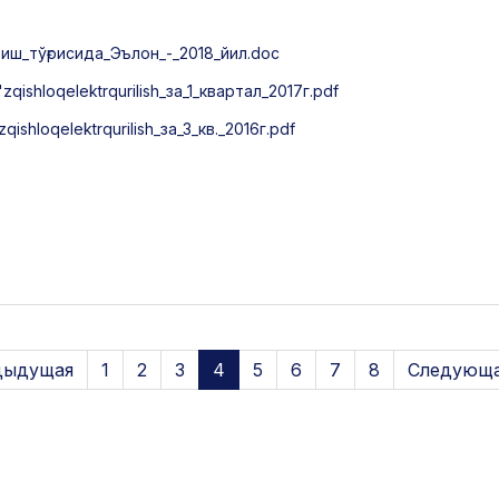
иш_тўғрисида_Эълон_-_2018_йил.doc
shloqelektrqurilish_за_1_квартал_2017г.pdf
hloqelektrqurilish_за_3_кв._2016г.pdf
дыдущая
1
2
3
4
5
6
7
8
Следующа