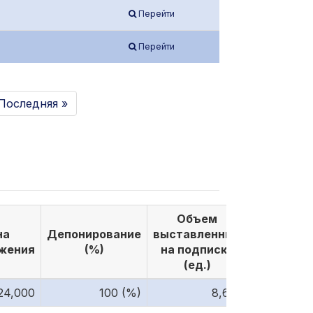
Перейти
Перейти
Последняя »
Объем
Объе
на
Депонирование
выставленных
выкуплен
жения
(%)
на подписку
по подпи
(ед.)
(ед.)
24,000
100 (%)
8,610
8