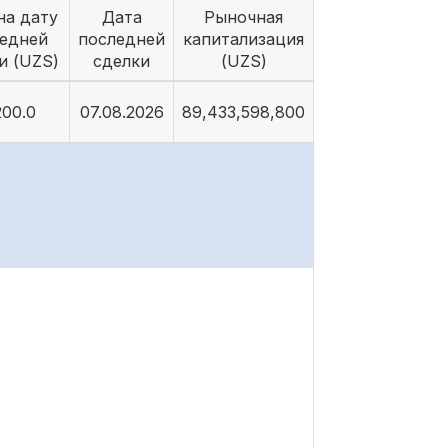
на дату
Дата
Рыночная
едней
последней
капитализация
и (UZS)
сделки
(UZS)
200.0
07.08.2026
89,433,598,800