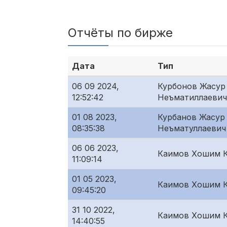
Отчёты по бирже
Дата
Тип
06 09 2024,
Курбонов Жасур
12:52:42
Неъматиллаевич
01 08 2023,
Курбанов Жасур
08:35:38
Неъматуллаевич
06 06 2023,
Каимов Хошим 
11:09:14
01 05 2023,
Каимов Хошим 
09:45:20
31 10 2022,
Каимов Хошим 
14:40:55