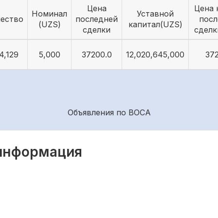
Цена
Цена 
Номинал
Уставной
чество
последней
посл
(UZS)
капитал(UZS)
сделки
сделк
4,129
5,000
37200.0
12,020,645,000
37
Объявления по ВОСА
 информация