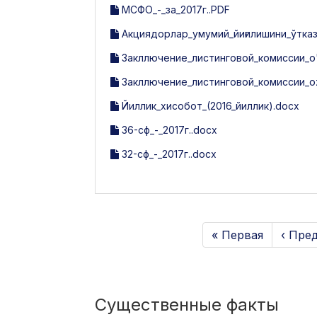
МСФО_-_за_2017г..PDF
Акциядорлар_умумий_йиғилишини_ўтказ
Закллючение_листинговой_комиссии_o'zqi
Закллючение_листинговой_комиссии_ozqis
Йиллик_хисобот_(2016_йиллик).docx
36-сф_-_2017г..docx
32-сф_-_2017г..docx
« Первая
‹ Пре
Существенные факты