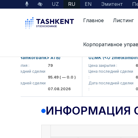
UZ
RU
EN
Эмитент
Пе
Главное
Листинг
Данные по рынку
Информация о компании
Корпоративное упра
KB (<Hamkorbank> ATB)
UZMK (<O'zmetkombinat> 
 закрытия :
79
Цена закрытия :
6,09
а последний сделки
Цена последний сделки
95.49
( — 0.0 )
:
6,40
а последней сделки
Дата последней сделки
07.08.2026
:
07.0
ИНФОРМАЦИЯ 