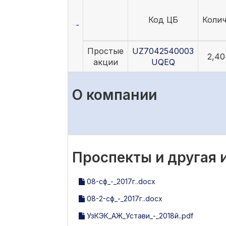
Код ЦБ
Коли
Простые
UZ7042540003
2,40
акции
UQEQ
О компании
Проспекты и другая
08-сф_-_2017г..docx
08-2-сф_-_2017г..docx
УзКЭК_АЖ_Устави_-_2018й..pdf