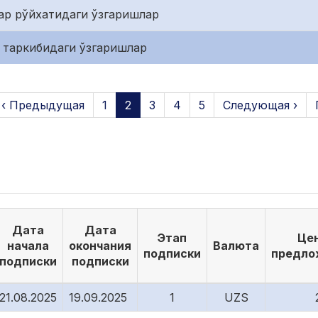
ар рўйхатидаги ўзгаришлар
 таркибидаги ўзгаришлар
‹ Предыдущая
1
2
3
4
5
Следующая ›
Дата
Дата
Этап
Це
начала
окончания
Валюта
подписки
предло
подписки
подписки
21.08.2025
19.09.2025
1
UZS