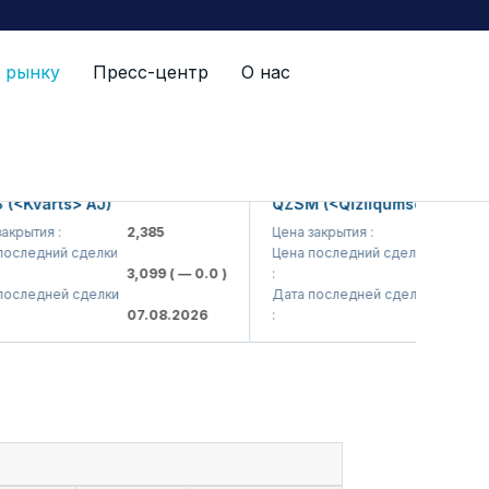
 рынку
Пресс-центр
О нас
varts> AJ)
QZSM (<Qizilqumsement> AJ)
тия :
2,385
Цена закрытия :
1,208
едний сделки
Цена последний сделки
3,099
( — 0.0 )
:
1,220
( — 0
едней сделки
Дата последней сделки
07.08.2026
:
07.08.202