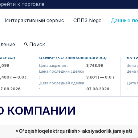
рейти к торговле
Интерактивный сервис
СППЗ Nego
Данные по
вление
Поиск
AJ)
UZMKP (<O'zmetkombinat> AJ)
KVTS (<K
9
Цена закрытия :
3,748.99
Цена закры
Цена последний сделки
Цена посл
0
( — 0.0 )
:
3,601
( — 0.0 )
:
Дата последней сделки
Дата посл
8.2026
:
07.08.2026
:
О КОМПАНИИ
<O'zqishloqelektrqurilish> aksiyadorlik jamiyati