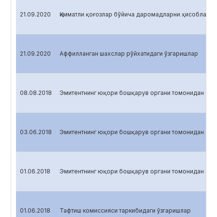
21.09.2020
Қимматли қоғозлар бўйича даромадларни ҳисоблаш
21.09.2020
Аффилланган шахслар рўйхатидаги ўзгаришлар
08.08.2018
Эмитентнинг юқори бошқарув органи томонидан қаб
03.06.2018
Эмитентнинг юқори бошқарув органи томонидан қаб
01.06.2018
Эмитентнинг юқори бошқарув органи томонидан қаб
01.06.2018
Тафтиш комиссияси таркибидаги ўзгаришлар