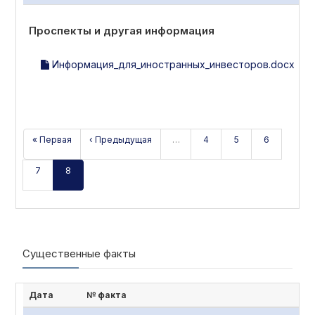
Проспекты и другая информация
Информация_для_иностранных_инвесторов.docx
« Первая
‹ Предыдущая
…
4
5
6
7
8
Существенные факты
Дата
№ факта