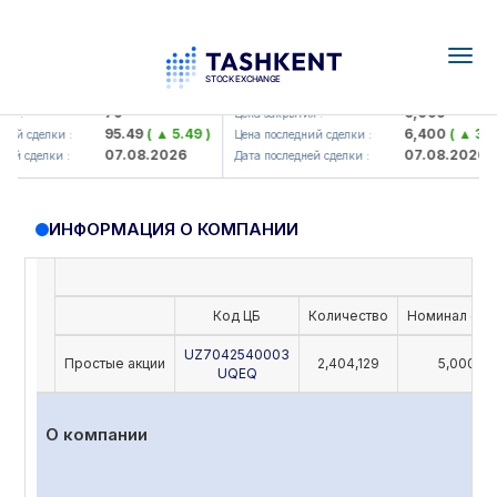
Togg
navig
Hamkorbank> ATB)
UZMK (<O'zmetkombinat> AJ)
79
6,099
я :
Цена закрытия :
95.49
( ▲ 5.49 )
6,400
( ▲ 300
ий сделки :
Цена последний сделки :
07.08.2026
07.08.2026
ей сделки :
Дата последней сделки :
ИНФОРМАЦИЯ О КОМПАНИИ
Код ЦБ
Количество
Номинал (UZ
UZ7042540003
Простые акции
2,404,129
5,000
UQEQ
О компании