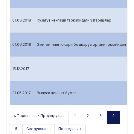
01.06.2018
Кузатув кенгаши таркибидаги ўзгаришлар
01.06.2018
Эмитентнинг юқори бошқарув органи томонидан қаб
15.12.2017
31.05.2017
Выпуск ценных бумаг
« Первая
‹ Предыдущая
1
2
3
4
5
Следующая ›
Последняя »