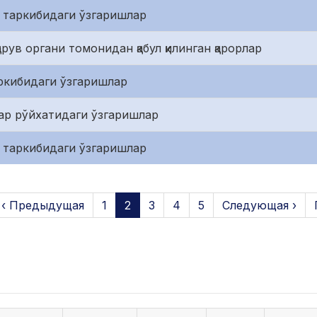
 таркибидаги ўзгаришлар
рув органи томонидан қабул қилинган қарорлар
ркибидаги ўзгаришлар
ар рўйхатидаги ўзгаришлар
 таркибидаги ўзгаришлар
‹ Предыдущая
1
2
3
4
5
Следующая ›