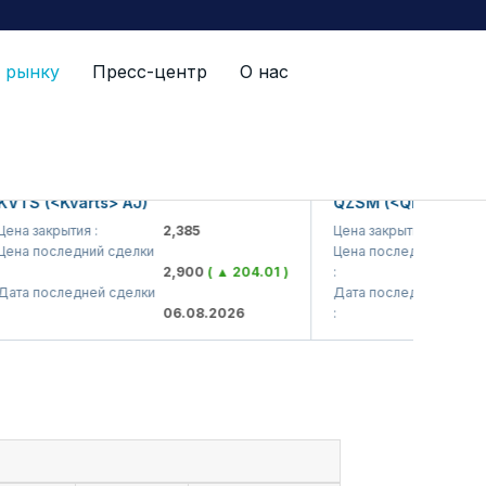
 рынку
Пресс-центр
О нас
TS (<Kvarts> AJ)
QZSM (<Qizilqumseme
а закрытия :
2,385
Цена закрытия :
1
а последний сделки
Цена последний сделки
2,900
( ▲ 204.01 )
:
1
а последней сделки
Дата последней сделки
06.08.2026
:
0