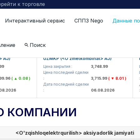
рейти к торговле
Интерактивный сервис
СППЗ Nego
Данные по
вление
Поиск
J)
UZMKP (<O'zmetkombinat> AJ)
KV
Цена закрытия :
3,748.99
Цен
Цена последний сделки
Цен
.96
( ▲ 0.08 )
:
3,715.99
( ▼ 8.01 )
:
Дата последней сделки
Дат
.2026
:
06.08.2026
:
О КОМПАНИИ
<O'zqishloqelektrqurilish> aksiyadorlik jamiyati