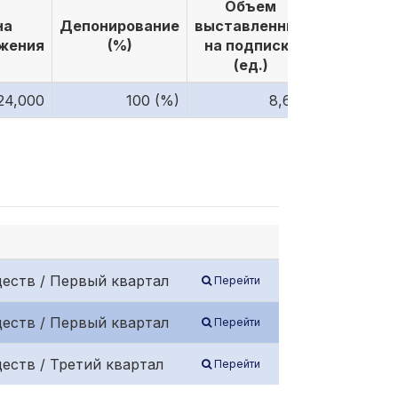
Объем
Объе
на
Депонирование
выставленных
выкуплен
жения
(%)
на подписку
по подпи
(ед.)
(ед.)
24,000
100 (%)
8,610
8
еств / Первый квартал
Перейти
еств / Первый квартал
Перейти
еств / Третий квартал
Перейти