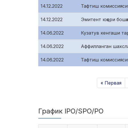
14.12.2022
Тафтиш комиссияси
14.12.2022
Эмитент юқори бошқа
14.06.2022
Кузатув кенгаши та
14.06.2022
Аффилланган шахсл
14.06.2022
Тафтиш комиссияси
« Первая
График IPO/SPO/PO