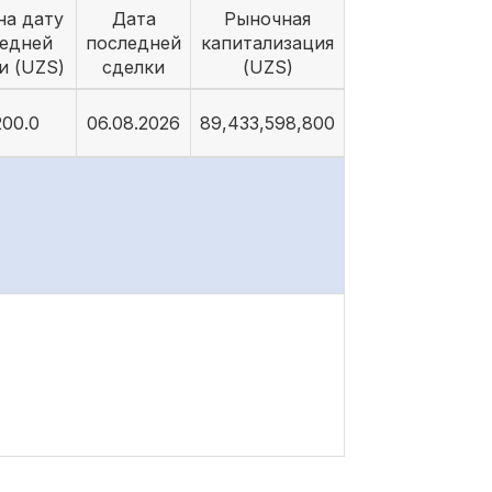
на дату
Дата
Рыночная
едней
последней
капитализация
и (UZS)
сделки
(UZS)
200.0
06.08.2026
89,433,598,800