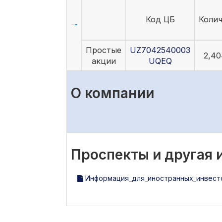
Код ЦБ
Коли
Простые
UZ7042540003
2,40
акции
UQEQ
О компании
Проспекты и другая
Информация_для_иностранных_инвест