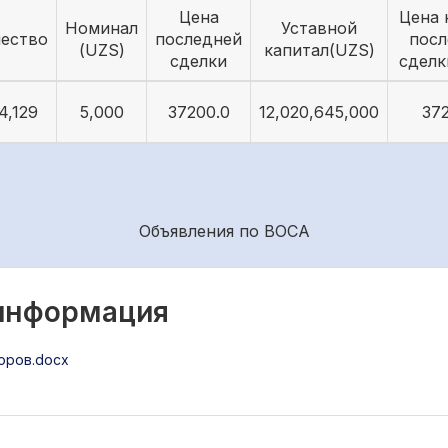
Цена
Цена 
Номинал
Уставной
чество
последней
посл
(UZS)
капитал(UZS)
сделки
сделк
4,129
5,000
37200.0
12,020,645,000
37
Объявления по ВОСА
 информация
оров.docx