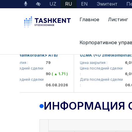
UZ
RU
EN
Эмитент
Пе
Главное
Листинг
Данные по рынку
Информация о компании
Корпоративное упра
KB (<Hamkorbank> ATB)
UZMK (<O'zmetkombinat> A
на закрытия :
79
Цена закрытия :
6,099
на последний сделки
Цена последний сделки
90
( ▲ 1.71 )
:
6,099
та последней сделки
Дата последней сделки
06.08.2026
:
06.08
ИНФОРМАЦИЯ 