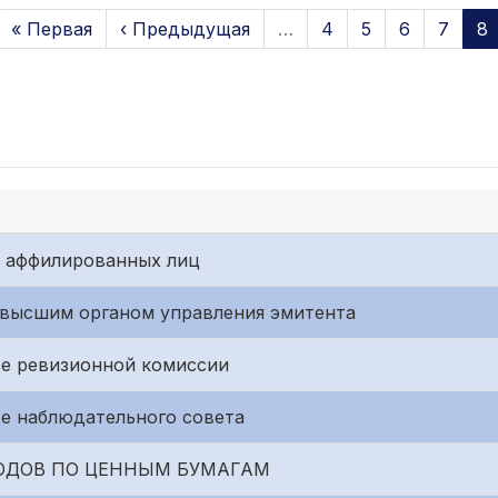
« Первая
‹ Предыдущая
…
4
5
6
7
8
е аффилированных лиц
 высшим органом управления эмитента
ве ревизионной комиссии
е наблюдательного совета
ОДОВ ПО ЦЕННЫМ БУМАГАМ