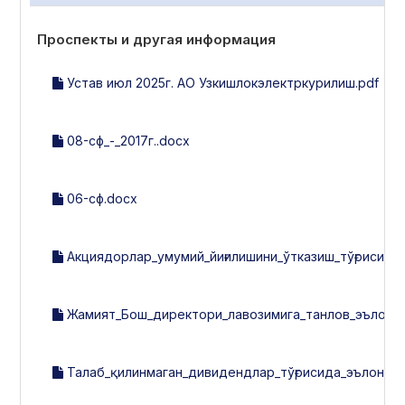
Проспекты и другая информация
Устав июл 2025г. АО Узкишлокэлектркурилиш.pdf
08-сф_-_2017г..docx
06-сф.docx
Акциядорлар_умумий_йиғилишини_ўтказиш_тўғрисида
Жамият_Бош_директори_лавозимига_танлов_эълон_к
Талаб_қилинмаган_дивидендлар_тўғрисида_эълон.do