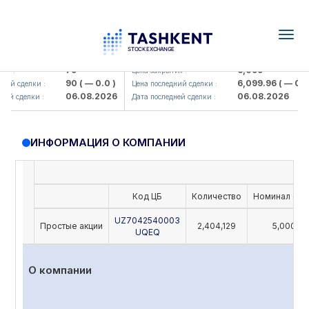
Togg
navig
Hamkorbank> ATB)
UZMK (<O'zmetkombinat> AJ)
79
6,099
я :
Цена закрытия :
90
( — 0.0 )
6,099.96
( — 0.0 
ий сделки :
Цена последний сделки :
06.08.2026
06.08.2026
ей сделки :
Дата последней сделки :
ИНФОРМАЦИЯ О КОМПАНИИ
Код ЦБ
Количество
Номинал (UZ
UZ7042540003
Простые акции
2,404,129
5,000
UQEQ
О компании