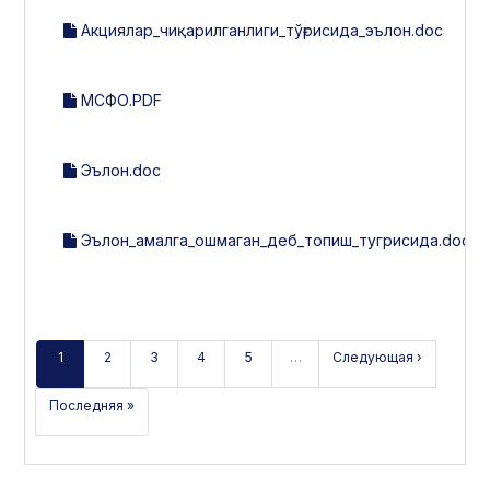
Акциялар_чиқарилганлиги_тўғрисида_эълон.doc
МСФО.PDF
Эълон.doc
Эълон_амалга_ошмаган_деб_топиш_тугрисида.docx
1
2
3
4
5
…
Следующая ›
Последняя »