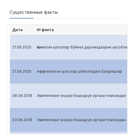
Существенные факты
Дата
№ факта
21.09.2020
Қимматли қоғозлар бўйича даромадларни ҳисоблаш
21.09.2020
Аффилланган шахслар рўйхатидаги ўзгаришлар
08.08.2018
Эмитентнинг юқори бошқарув органи томонидан қаб
03.06.2018
Эмитентнинг юқори бошқарув органи томонидан қаб