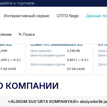
рейти к торговле
Интерактивный сервис
СППЗ Nego
Данные по
вление
Поиск
 AJ)
UZMKP (<O'zmetkombinat> AJ)
KVTS (<
9
Цена закрытия :
3,748.99
Цена закр
Цена последний сделки
Цена пос
00
( — 0.0 )
:
3,601
( — 0.0 )
:
Дата последней сделки
Дата пос
8.2026
:
07.08.2026
:
О КОМПАНИИ
<ALSKOM SUG'URTA KOMPANIYASI> aksiyadorlik ja