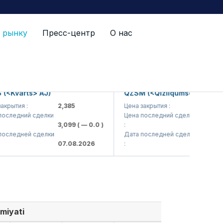
 рынку
Пресс-центр
О нас
Kvarts> AJ)
QZSM (<Qizilqumsement> AJ)
ытия :
2,385
Цена закрытия :
1,208
ледний сделки
Цена последний сделки
3,099
( — 0.0 )
:
1,220
( — 0
ледней сделки
Дата последней сделки
07.08.2026
:
07.08.202
miyati