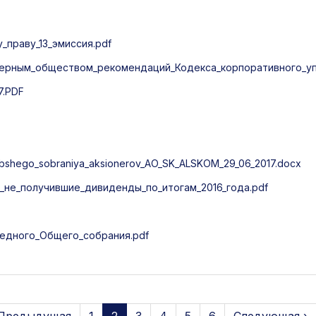
праву_13_эмиссия.pdf
ерным_обществом_рекомендаций_Кодекса_корпоративного_упр
7.PDF
shego_sobraniya_aksionerov_AO_SK_ALSKOM_29_06_2017.docx
не_получившие_дивиденды_по_итогам_2016_года.pdf
едного_Общего_собрания.pdf