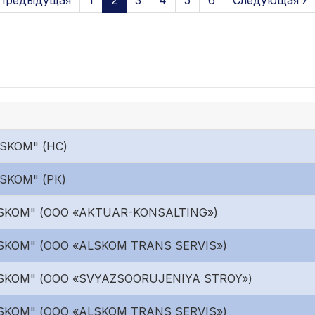
 Предыдущая
1
2
3
4
5
6
Следующая ›
LSKOM" (НС)
SKOM" (РК)
LSKOM" (ООО «AKTUAR-KONSALTING»)
LSKOM" (ООО «ALSKOM TRANS SERVIS»)
LSKOM" (ООО «SVYAZSOORUJENIYA STROY»)
LSKOM" (ООО «ALSKOM TRANS SERVIS»)