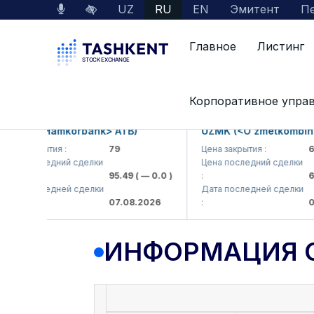
UZ
RU
EN
Эмитент
Пе
Главное
Листинг
Данные по рынку
Информация о компании
Корпоративное упра
KB (<Hamkorbank> ATB)
UZMK (<O'zmetkombinat>
а закрытия :
79
Цена закрытия :
6,09
а последний сделки
Цена последний сделки
95.49
( — 0.0 )
:
6,4
а последней сделки
Дата последней сделки
07.08.2026
:
07.0
ИНФОРМАЦИЯ 