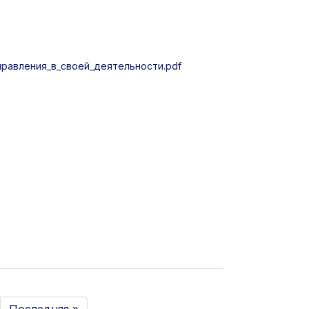
авления_в_своей_деятельности.pdf