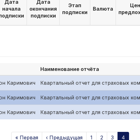
Дата
Дата
Этап
Цен
начала
окончания
Валюта
подписки
предло
подписки
подписки
Наименование отчёта
он Каримович
Квартальный отчет для страховых ком
он Каримович
Квартальный отчет для страховых ком
он Каримович
Квартальный отчет для страховых ком
« Первая
‹ Предыдущая
1
2
3
4