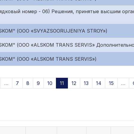
ядковый номер - 06) Решения, принятые высшим орга
LSKOM" (ООО «SVYAZSOORUJENIYA STROY»)
LSKOM" (ООО «ALSKOM TRANS SERVIS» Дополнительно
LSKOM" (ООО «ALSKOM TRANS SERVIS»)
…
7
8
9
10
11
12
13
14
15
…