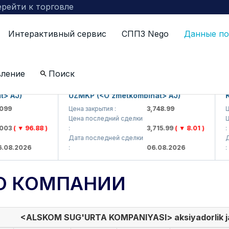
рейти к торговле
Интерактивный сервис
СППЗ Nego
Данные по
вление
Поиск
AJ)
UZMKP (<O'zmetkombinat> AJ)
KVT
9
Цена закрытия :
3,748.99
Цена
Цена последний сделки
Цена
3
( ▼ 96.88 )
:
3,715.99
( ▼ 8.01 )
:
Дата последней сделки
Дата
8.2026
:
06.08.2026
:
О КОМПАНИИ
<ALSKOM SUG'URTA KOMPANIYASI> aksiyadorlik j