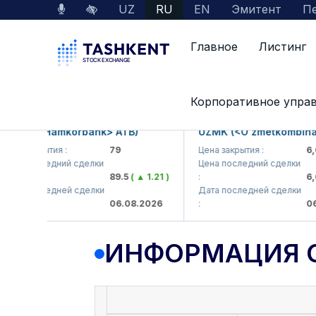
UZ
RU
EN
Эмитент
Пе
Главное
Листинг
Данные по рынку
Информация о компании
Корпоративное упра
KB (<Hamkorbank> ATB)
UZMK (<O'zmetkombinat> 
а закрытия :
79
Цена закрытия :
6,09
на последний сделки
Цена последний сделки
89.5
( ▲ 1.21 )
:
6,00
та последней сделки
Дата последней сделки
06.08.2026
:
06.0
ИНФОРМАЦИЯ 