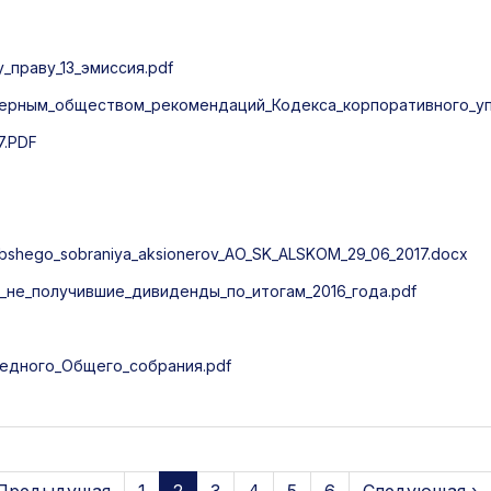
праву_13_эмиссия.pdf
ерным_обществом_рекомендаций_Кодекса_корпоративного_упр
7.PDF
shego_sobraniya_aksionerov_AO_SK_ALSKOM_29_06_2017.docx
не_получившие_дивиденды_по_итогам_2016_года.pdf
едного_Общего_собрания.pdf