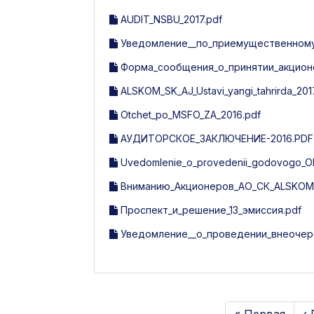
AUDIT_NSBU_2017.pdf
Уведомление__по_приемущественному_
Форма_сообщения_о_принятии_акцион
ALSKOM_SK_AJ_Ustavi_yangi_tahrirda_201
Otchet_po_MSFO_ZA_2016.pdf
АУДИТОРСКОЕ_ЗАКЛЮЧЕНИЕ-2016.PDF
Uvedomlenie_o_provedenii_godovogo_Ob
Вниманию_Акционеров_АО_СК_ALSKOM_
Проспект_и_решение_13_эмиссия.pdf
Уведомление__о_проведении_внеочер