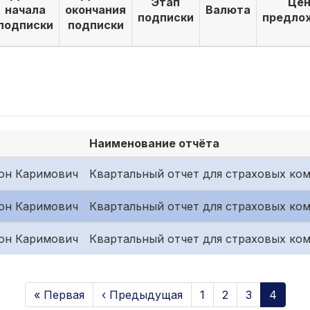
Этап
Цен
начала
окончания
Валюта
подписки
предло
подписки
подписки
Наименование отчёта
он Каримович
Квартальный отчет для страховых ком
он Каримович
Квартальный отчет для страховых ком
он Каримович
Квартальный отчет для страховых ком
« Первая
‹ Предыдущая
1
2
3
4