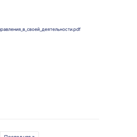
авления_в_своей_деятельности.pdf