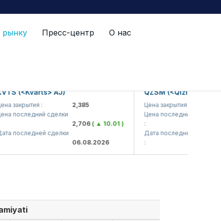
 рынку
Пресс-центр
О нас
S (<Kvarts> AJ)
QZSM (<Qizilqumsement>
 закрытия :
2,385
Цена закрытия :
1,2
 последний сделки
Цена последний сделки
2,706
( ▲ 10.01 )
:
1,2
 последней сделки
Дата последней сделки
06.08.2026
:
06.
amiyati