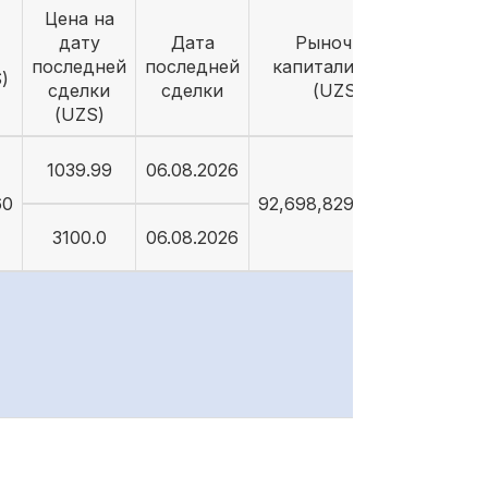
Цена на
дату
Дата
Рыночная
последней
последней
капитализация
)
сделки
сделки
(UZS)
(UZS)
1039.99
06.08.2026
60
92,698,829,089.26
3100.0
06.08.2026