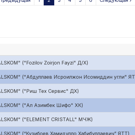
 Предыдущая
1
2
3
4
5
6
Следующая ›
SKOM" ("Fozilov Zoirjon Fayzi" Д/Х)
ALSKOM" ("Абдуллаев Исроилжон Исомиддин угли" ЯТ
ALSKOM" ("Риш Тех Сервис" ДХ)
ALSKOM" ("Ал Азимбек Шифо" ХК)
"ALSKOM" ("ELEMENT CRISTALL" МЧЖ)
ALSKOM" (“Кузибоев Хамидулло Хабибуллаевич” ЯТТ)