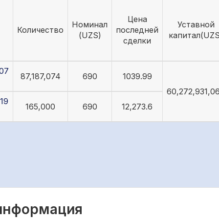
Цена
Номинал
Уставной
Количество
последней
(UZS)
капитал(UZS
сделки
07
87,187,074
690
1039.99
60,272,931,0
19
165,000
690
12,273.6
 информация