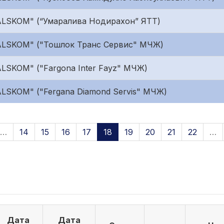
ALSKOM" (“Умаралива Нодирахон” ЯТТ)
ALSKOM" ("Тошлок Транс Сервис" МЧЖ)
LSKOM" ("Fargona Inter Fayz" МЧЖ)
LSKOM" ("Fergana Diamond Servis" МЧЖ)
…
14
15
16
17
18
19
20
21
22
…
Дата
Дата