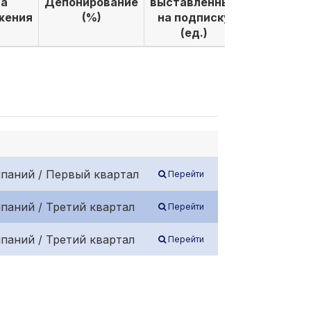
а
Депонирование
выставленных
выкуплен
жения
(%)
на подписку
по подпи
(ед.)
(ед.)
паний / Первый квартал
Перейти
паний / Третий квартал
Перейти
паний / Третий квартал
Перейти