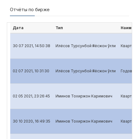
Отчёты по бирже
Дата
Тип
Наимено
30 07 2021, 14:50:38
Илёсов Турсунбой Ғиёсжон ўғли
Квартальн
02 07 2021, 10:31:30
Илёсов Турсунбой Ғиёсжон ўғли
Годовой о
02 05 2021, 23:26:45
Иминов Тохиржон Каримович
Кварталь
30 10 2020, 16:49:35
Иминов Тохиржон Каримович
Квартальн