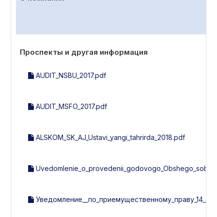
Проспекты и другая информация
AUDIT_NSBU_2017.pdf
AUDIT_MSFO_2017.pdf
ALSKOM_SK_AJ_Ustavi_yangi_tahrirda_2018.pdf
Uvedomlenie_o_provedenii_godovogo_Obshego_sobran
Уведомление__по_приемущественному_праву_14_эми