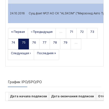
24.10.2016
Сущ.факт №21 АО СК "ALSKOM" (“Мирзохид Авто Тран
« Первая
‹ Предыдущая
…
71
72
73
74
75
76
77
78
79
…
Следующая ›
Последняя »
График IPO/SPO/PO
Дата начала подписки
Дата окончания подписки
Отмен