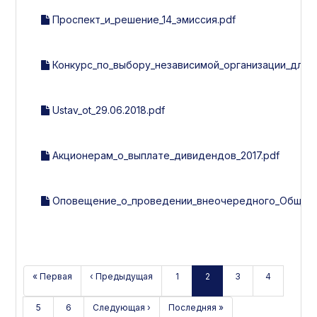
Проспект_и_решение_14_эмиссия.pdf
Конкурс_по_выбору_независимой_организации_для_
Ustav_ot_29.06.2018.pdf
Акционерам_о_выплате_дивидендов_2017.pdf
Оповещение_о_проведении_внеочередного_Общего_с
« Первая
‹ Предыдущая
1
2
3
4
5
6
Следующая ›
Последняя »