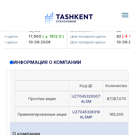
Togg
navig
Olmaliq KMK> AJ)
KFSK (<Kafolat sug'urta kompan
16,100
82
я :
Цена закрытия :
17,900
( ▲ 1612.0 )
82
( ▼ 1.91 
ий сделки :
Цена последний сделки :
10.08.2026
10.08.202
й сделки :
Дата последней сделки :
ИНФОРМАЦИЯ О КОМПАНИИ
Код ЦБ
Количество
Н
UZ7045320007
Простые акции
87,187,074
ALSM
UZ704532K019
Привилегированные акции
165,000
ALSMP
О компании