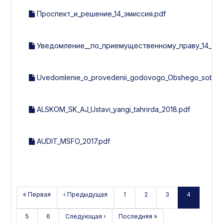
Проспект_и_решение_14_эмиссия.pdf
Уведомление__по_приемущественному_праву_14_эми
Uvedomlenie_o_provedenii_godovogo_Obshego_sobran
ALSKOM_SK_AJ_Ustavi_yangi_tahrirda_2018.pdf
AUDIT_MSFO_2017.pdf
« Первая
‹ Предыдущая
1
2
3
4
5
6
Следующая ›
Последняя »