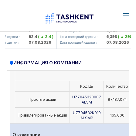
Togg
navig
amkorbank> ATB)
UZMK (<O'zmetkombinat> AJ)
79
6,099
 :
Цена закрытия :
92.4
( ▲ 2.4 )
6,398
( ▲ 298.04 
ий сделки :
Цена последний сделки :
07.08.2026
07.08.2026
й сделки :
Дата последней сделки :
ИНФОРМАЦИЯ О КОМПАНИИ
Код ЦБ
Количество
Н
UZ7045320007
Простые акции
87,187,074
ALSM
UZ704532K019
Привилегированные акции
165,000
ALSMP
О компании