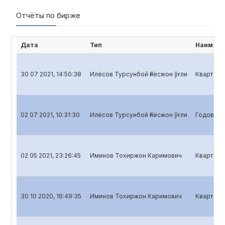
Отчёты по бирже
Дата
Тип
Наимено
30 07 2021, 14:50:38
Илёсов Турсунбой Ғиёсжон ўғли
Квартальн
02 07 2021, 10:31:30
Илёсов Турсунбой Ғиёсжон ўғли
Годовой о
02 05 2021, 23:26:45
Иминов Тохиржон Каримович
Кварталь
30 10 2020, 16:49:35
Иминов Тохиржон Каримович
Квартальн