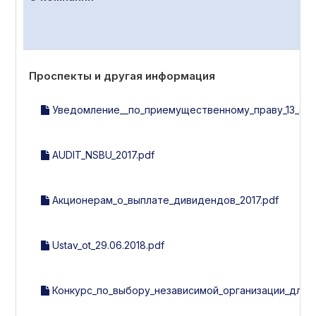
Проспекты и другая информация
Уведомление__по_приемущественному_праву_13_эми
AUDIT_NSBU_2017.pdf
Акционерам_о_выплате_дивидендов_2017.pdf
Ustav_ot_29.06.2018.pdf
Конкурс_по_выбору_независимой_организации_для_