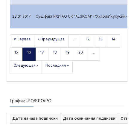
23.01.2017
Сущ.факт №21 АО СК "ALSKOM" ("Хилола"хусусий фир
« Первая
‹ Предыдущая
…
12
13
14
15
16
17
18
19
20
…
Следующая ›
Последняя »
График IPO/SPO/PO
Дата начала подписки
Дата окончания подписки
Отмен