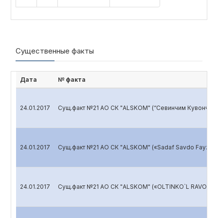
Существенные факты
Дата
№ факта
24.01.2017
Сущ.факт №21 АО СК "ALSKOM" (“Севинчим Кувончи
24.01.2017
Сущ.факт №21 АО СК "ALSKOM" («Sadaf Savdo Fayz» 
24.01.2017
Сущ.факт №21 АО СК "ALSKOM" («OLTINKO`L RAVON YO`