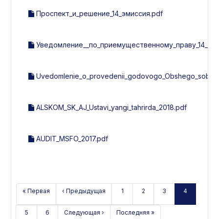
Проспект_и_решение_14_эмиссия.pdf
Уведомление__по_приемущественному_праву_14_эми
Uvedomlenie_o_provedenii_godovogo_Obshego_sobran
ALSKOM_SK_AJ_Ustavi_yangi_tahrirda_2018.pdf
AUDIT_MSFO_2017.pdf
« Первая
‹ Предыдущая
1
2
3
4
5
6
Следующая ›
Последняя »