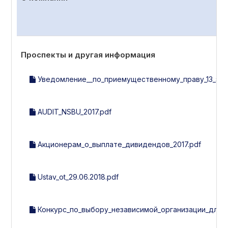
Проспекты и другая информация
Уведомление__по_приемущественному_праву_13_эми
AUDIT_NSBU_2017.pdf
Акционерам_о_выплате_дивидендов_2017.pdf
Ustav_ot_29.06.2018.pdf
Конкурс_по_выбору_независимой_организации_для_