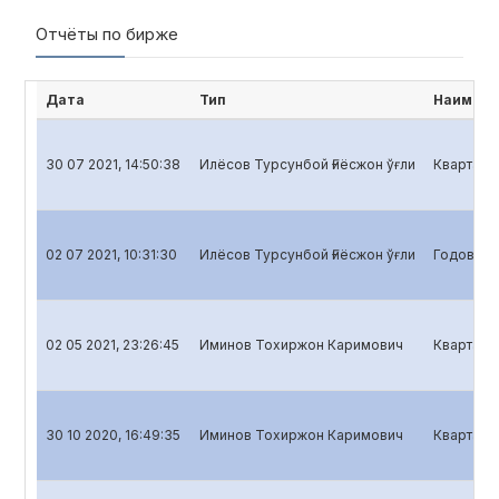
Отчёты по бирже
Дата
Тип
Наимено
30 07 2021, 14:50:38
Илёсов Турсунбой Ғиёсжон ўғли
Квартальн
02 07 2021, 10:31:30
Илёсов Турсунбой Ғиёсжон ўғли
Годовой о
02 05 2021, 23:26:45
Иминов Тохиржон Каримович
Кварталь
30 10 2020, 16:49:35
Иминов Тохиржон Каримович
Квартальн