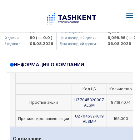
Togg
navig
amkorbank> ATB)
UZMK (<O'zmetkombinat> AJ)
79
6,099
я :
Цена закрытия :
90
( — 0.0 )
6,099.96
( — 0.0 )
ий сделки :
Цена последний сделки :
06.08.2026
06.08.2026
ей сделки :
Дата последней сделки :
ИНФОРМАЦИЯ О КОМПАНИИ
Код ЦБ
Количество
Н
UZ7045320007
Простые акции
87,187,074
ALSM
UZ704532K019
Привилегированные акции
165,000
ALSMP
О компании