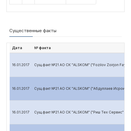
Существенные факты
Дата
№ факта
16.01.2017
Сущ.факт №21 АО СК "ALSKOM" ("Fozilov Zoirjon Fayzi"
16.01.2017
Сущ.факт №21 АО СК "ALSKOM" ("Абдуллаев Исроилжо
16.01.2017
Сущ.факт №21 АО СК "ALSKOM" ("Риш Тех Сервис" ДХ