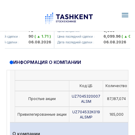
Togg
navig
amkorbank> ATB)
UZMK (<O'zmetkombinat> AJ)
79
6,099
я :
Цена закрытия :
90
( ▲ 1.71 )
6,099.96
( ▲ 0.08
ий сделки :
Цена последний сделки :
06.08.2026
06.08.2026
ей сделки :
Дата последней сделки :
ИНФОРМАЦИЯ О КОМПАНИИ
Код ЦБ
Количество
Н
UZ7045320007
Простые акции
87,187,074
ALSM
UZ704532K019
Привилегированные акции
165,000
ALSMP
О компании