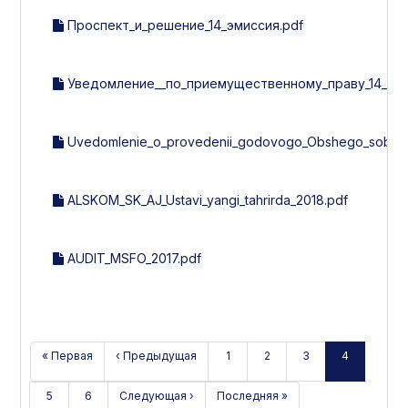
Проспект_и_решение_14_эмиссия.pdf
Уведомление__по_приемущественному_праву_14_эми
Uvedomlenie_o_provedenii_godovogo_Obshego_sobran
ALSKOM_SK_AJ_Ustavi_yangi_tahrirda_2018.pdf
AUDIT_MSFO_2017.pdf
« Первая
‹ Предыдущая
1
2
3
4
5
6
Следующая ›
Последняя »