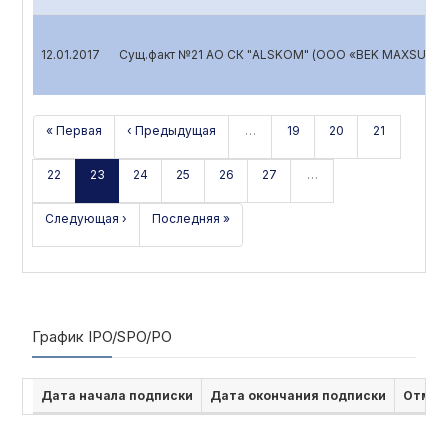
12.01.2017
Сущ.факт №21 АО СК "ALSKOM" (ООО «BEK MAXSUS SE
« Первая
‹ Предыдущая
…
19
20
21
22
23
24
25
26
27
…
Следующая ›
Последняя »
График IPO/SPO/PO
Дата начала подписки
Дата окончания подписки
Отмен