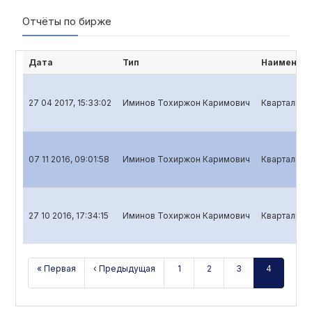
Отчёты по бирже
Дата
Тип
Наименова
27 04 2017, 15:33:02
Иминов Тохиржон Каримович
Квартальный
07 11 2016, 09:01:58
Иминов Тохиржон Каримович
Квартальный
27 10 2016, 17:34:15
Иминов Тохиржон Каримович
Квартальный
« Первая
‹ Предыдущая
1
2
3
4