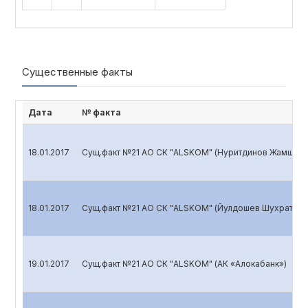
Существенные факты
Дата
№ факта
18.01.2017
Сущ.факт №21 АО СК "ALSKOM" (Нуритдинов Жамшид 
18.01.2017
Сущ.факт №21 АО СК "ALSKOM" (Йулдошев Шухратжон 
19.01.2017
Сущ.факт №21 АО СК "ALSKOM" (АК «Алокабанк»)