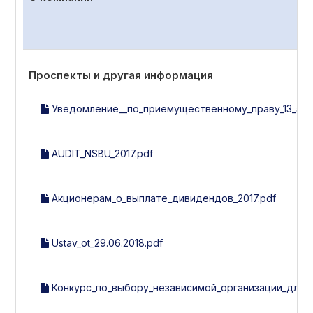
Проспекты и другая информация
Уведомление__по_приемущественному_праву_13_эми
AUDIT_NSBU_2017.pdf
Акционерам_о_выплате_дивидендов_2017.pdf
Ustav_ot_29.06.2018.pdf
Конкурс_по_выбору_независимой_организации_для_